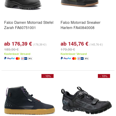
Falco Damen Motorrad Stiefel
Falco Motorrad Sneaker
Zarah FA60751001
Harlem FA40840008
ab 176,39 €
ab 145,76 €
(176,39 €/)
(145,76 €/)
189,90 €
179,90 €
Kostenloser Versand
Kostenloser Versand
- 10%
- 10%