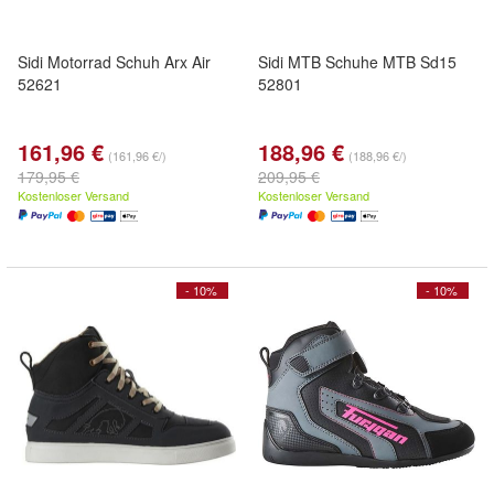
Sidi Motorrad Schuh Arx Air
Sidi MTB Schuhe MTB Sd15
52621
52801
161,96 €
188,96 €
(161,96 €/)
(188,96 €/)
179,95 €
209,95 €
Kostenloser Versand
Kostenloser Versand
- 10%
- 10%