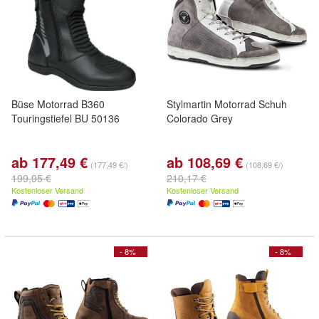
Büse Motorrad B360
Stylmartin Motorrad Schuh
Touringstiefel BU 50136
Colorado Grey
ab 177,49 €
ab 108,69 €
(177,49 €/)
(108,69 €/)
199,95 €
210,17 €
Kostenloser Versand
Kostenloser Versand
- 8%
- 8%