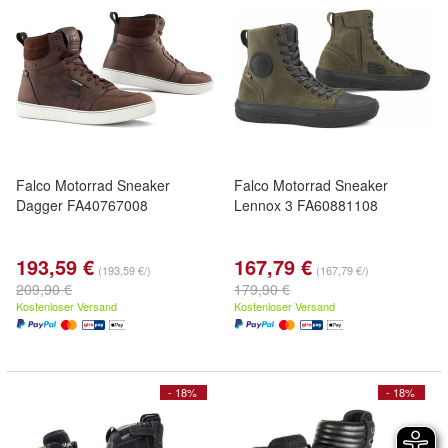
Falco Motorrad Sneaker
Falco Motorrad Sneaker
Dagger FA40767008
Lennox 3 FA60881108
193,59 €
167,79 €
(193,59 €/)
(167,79 €/)
209,90 €
179,90 €
Kostenloser Versand
Kostenloser Versand
- 18%
- 18%