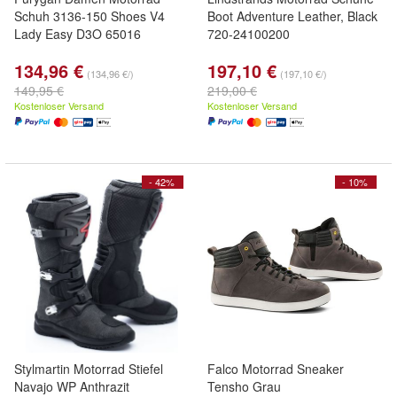
Schuh 3136-150 Shoes V4
Boot Adventure Leather, Black
Lady Easy D3O 65016
720-24100200
134,96 €
197,10 €
(134,96 €/)
(197,10 €/)
149,95 €
219,00 €
Kostenloser Versand
Kostenloser Versand
- 42%
- 10%
Stylmartin Motorrad Stiefel
Falco Motorrad Sneaker
Navajo WP Anthrazit
Tensho Grau