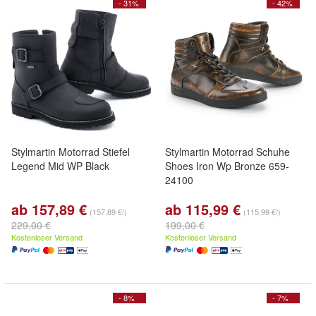
- 31%
- 42%
Stylmartin Motorrad Stiefel
Stylmartin Motorrad Schuhe
Legend Mid WP Black
Shoes Iron Wp Bronze 659-
24100
ab 157,89 €
ab 115,99 €
(157,89 €/)
(115,99 €/)
229,00 €
199,00 €
Kostenloser Versand
Kostenloser Versand
- 8%
- 7%