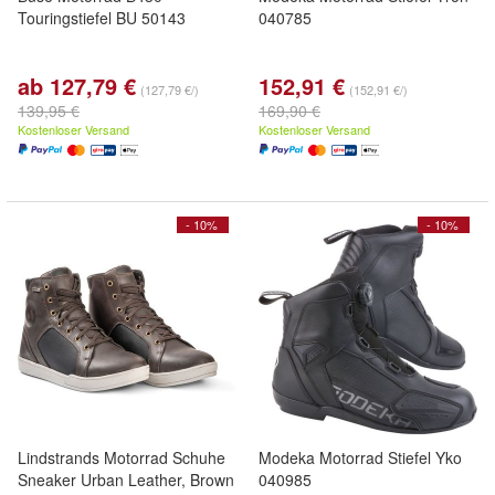
Touringstiefel BU 50143
040785
ab 127,79 €
152,91 €
(127,79 €/)
(152,91 €/)
139,95 €
169,90 €
Kostenloser Versand
Kostenloser Versand
- 10%
- 10%
Lindstrands Motorrad Schuhe
Modeka Motorrad Stiefel Yko
Sneaker Urban Leather, Brown
040985