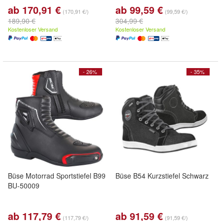
ab 170,91 €
ab 99,59 €
(170,91 €/)
(99,59 €/)
189,90 €
304,99 €
Kostenloser Versand
Kostenloser Versand
- 26%
- 35%
Büse Motorrad Sportstiefel B99
Büse B54 Kurzstiefel Schwarz
BU-50009
ab 117,79 €
ab 91,59 €
(117,79 €/)
(91,59 €/)