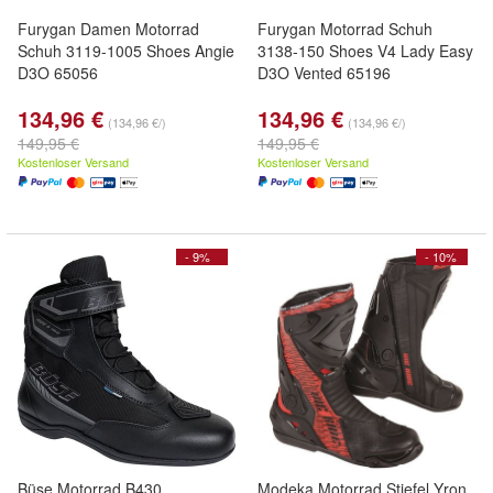
Furygan Damen Motorrad
Furygan Motorrad Schuh
Schuh 3119-1005 Shoes Angie
3138-150 Shoes V4 Lady Easy
D3O 65056
D3O Vented 65196
134,96 €
134,96 €
(134,96 €/)
(134,96 €/)
149,95 €
149,95 €
Kostenloser Versand
Kostenloser Versand
- 9%
- 10%
Büse Motorrad B430
Modeka Motorrad Stiefel Yron