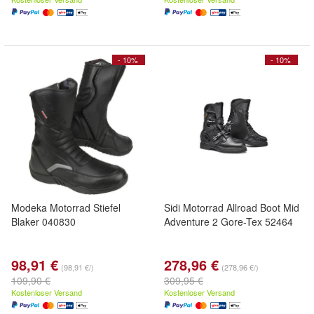
- 10%
- 10%
Modeka Motorrad Stiefel
Sidi Motorrad Allroad Boot Mid
Blaker 040830
Adventure 2 Gore-Tex 52464
98,91 €
278,96 €
(98,91 €/)
(278,96 €/)
109,90 €
309,95 €
Kostenloser Versand
Kostenloser Versand