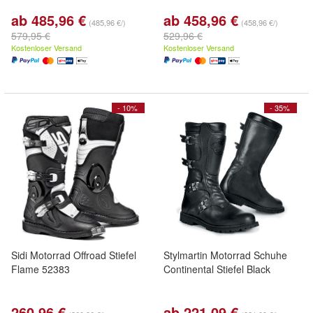
ab 485,96 €
ab 458,96 €
(485,96 €/)
(458,96 €/)
579,95 €
529,96 €
Kostenloser Versand
Kostenloser Versand
- 10%
- 35%
Sidi Motorrad Offroad Stiefel
Stylmartin Motorrad Schuhe
Flame 52383
Continental Stiefel Black
260,96 €
ab 221,09 €