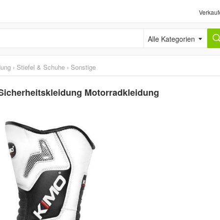
Verkauf
Alle Kategorien
dung
›
Stiefel & Schuhe
›
Sonstige
 Sicherheitskleidung Motorradkleidung