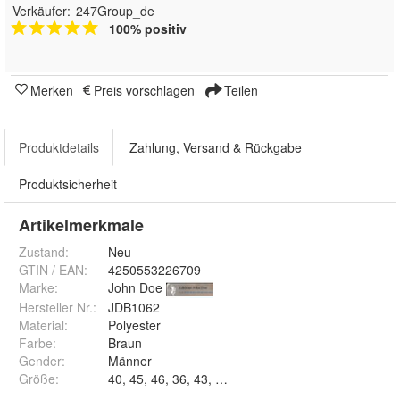
Verkäufer:
247Group_de
100% positiv
Merken
Preis vorschlagen
Teilen
Produktdetails
Zahlung, Versand & Rückgabe
Produktsicherheit
Artikelmerkmale
Zustand:
Neu
GTIN / EAN:
4250553226709
Marke:
John Doe
Hersteller Nr.:
JDB1062
Material
:
Polyester
Farbe
:
Braun
Gender
:
Männer
Größe
:
40, 45, 46, 36, 43, 42,5, 43,5, 38, 39, 41, 42 un