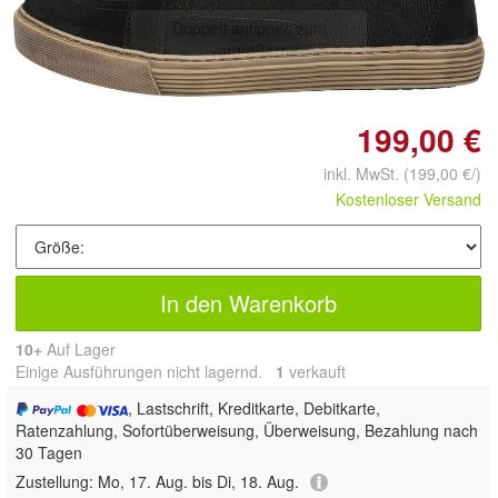
Doppelt antippen zum
vergrößern
199,00 €
inkl. MwSt.
(199,00 €/)
Kostenloser Versand
In den Warenkorb
10+
Auf Lager
Einige Ausführungen nicht lagernd.
1
 verkauft
, Lastschrift, Kreditkarte, Debitkarte,
Ratenzahlung, Sofortüberweisung, Überweisung, Bezahlung nach
30 Tagen
Zustellung:
Mo, 17. Aug. bis Di, 18. Aug.