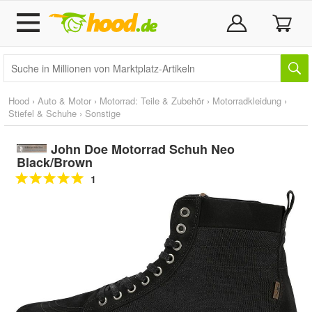
Hood
›
Auto & Motor
›
Motorrad: Teile & Zubehör
›
Motorradkleidung
›
Stiefel & Schuhe
›
Sonstige
John Doe Motorrad Schuh Neo
Black/Brown
1