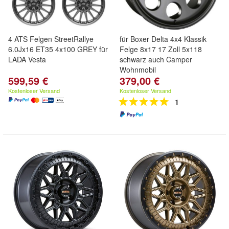
4 ATS Felgen StreetRallye
für Boxer Delta 4x4 Klassik
6.0Jx16 ET35 4x100 GREY für
Felge 8x17 17 Zoll 5x118
LADA Vesta
schwarz auch Camper
Wohnmobil
599,59 €
379,00 €
Kostenloser Versand
Kostenloser Versand
1