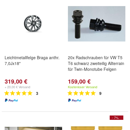
Leichtmetallfelge Braga anthr.
20x Radschrauben für VW T5
7,0Jx18"
T6 schwarz zweiteilig Allterrain
für Twin-Monotube Felgen
319,00 €
159,00 €
+ 20,00 € Versand
Kostenloser Versand
3
9
- 7%