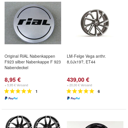
Original RIAL Nabenkappen
LM-Felge Vega anthr.
F923 silber Nabenkappe F 923
8,0Jx19?, ET44
Nabendeckel
8,95 €
439,00 €
+ 5,95 € Versand
+ 20,00 € Versand
1
6