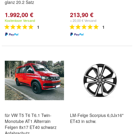
glanz 20.2 Satz
1.992,00 €
213,90 €
Kostenloser Versand
+ 20,00 € Versand
1
1
für VW T5 T6 T6.1 Twin-
LM-Felge Scorpius 6,0Jx16"
Monotube AT1 Allterrain
ET43 in schw.
Felgen 8x17 ET40 schwarz
Anfahrschutz