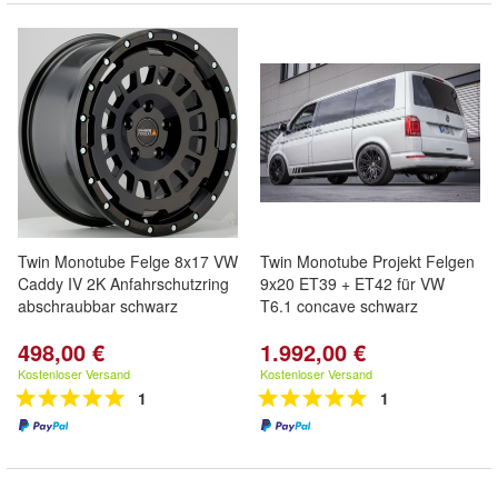
Twin Monotube Felge 8x17 VW
Twin Monotube Projekt Felgen
Caddy IV 2K Anfahrschutzring
9x20 ET39 + ET42 für VW
abschraubbar schwarz
T6.1 concave schwarz
498,00 €
1.992,00 €
Kostenloser Versand
Kostenloser Versand
1
1