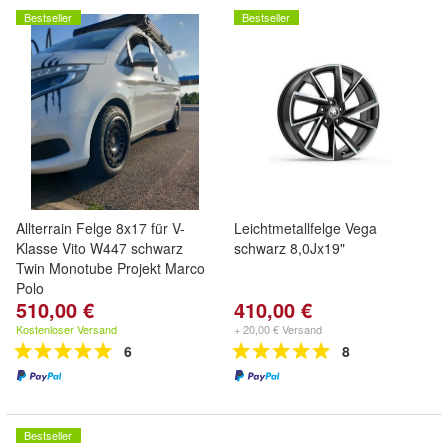
Bestseller
Bestseller
Allterrain Felge 8x17 für V-
Leichtmetallfelge Vega
Klasse Vito W447 schwarz
schwarz 8,0Jx19"
Twin Monotube Projekt Marco
Polo
510,00 €
410,00 €
Kostenloser Versand
+ 20,00 € Versand
6
8
Bestseller