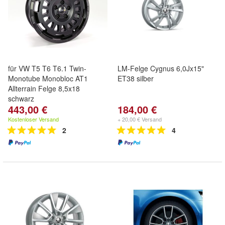
für VW T5 T6 T6.1 Twin-
LM-Felge Cygnus 6,0Jx15"
Monotube Monobloc AT1
ET38 silber
Allterrain Felge 8,5x18
schwarz
443,00 €
184,00 €
Kostenloser Versand
+ 20,00 € Versand
2
4