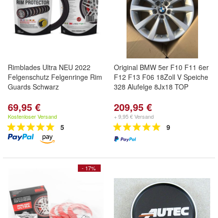
Rimblades Ultra NEU 2022
Original BMW 5er F10 F11 6er
Felgenschutz Felgenringe Rim
F12 F13 F06 18Zoll V Speiche
Guards Schwarz
328 Alufelge 8Jx18 TOP
69,95 €
209,95 €
Kostenloser Versand
+ 9,95 € Versand
5
9
- 17%