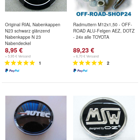
Original RIAL Nabenkappen
Radmuttern M12x1,50 - OFF-
N23 schwarz glänzend
ROAD ALU-Felgen AEZ, DOTZ
Nabenkappe N 23
- 24x alle TOYOTA
Nabendeckel
8,95 €
89,23 €
+ 5,95 € Versand
+ 6,70 € Versand
1
2