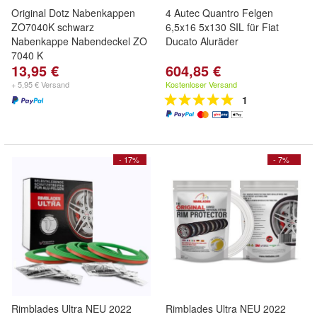
Original Dotz Nabenkappen
4 Autec Quantro Felgen
ZO7040K schwarz
6,5x16 5x130 SIL für Fiat
Nabenkappe Nabendeckel ZO
Ducato Aluräder
7040 K
13,95 €
604,85 €
+ 5,95 € Versand
Kostenloser Versand
1
- 17%
- 7%
Rimblades Ultra NEU 2022
Rimblades Ultra NEU 2022