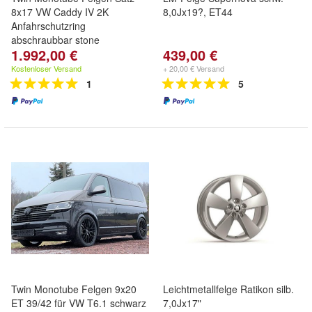
8x17 VW Caddy IV 2K
8,0Jx19?, ET44
Anfahrschutzring
abschraubbar stone
1.992,00 €
439,00 €
Kostenloser Versand
+ 20,00 € Versand
1
5
Twin Monotube Felgen 9x20
Leichtmetallfelge Ratikon silb.
ET 39/42 für VW T6.1 schwarz
7,0Jx17"