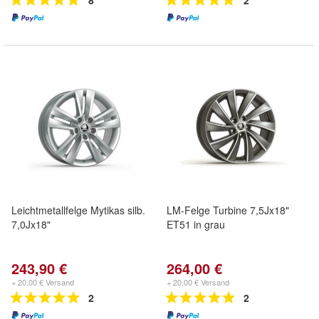
8
2
Leichtmetallfelge Mytikas silb.
LM-Felge Turbine 7,5Jx18"
7,0Jx18"
ET51 in grau
243,90 €
264,00 €
+ 20,00 € Versand
+ 20,00 € Versand
2
2