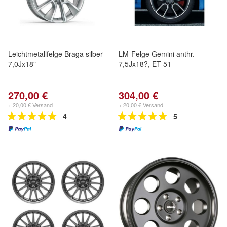
Leichtmetallfelge Braga silber
LM-Felge Gemini anthr.
7,0Jx18"
7,5Jx18?, ET 51
270,00 €
304,00 €
+ 20,00 € Versand
+ 20,00 € Versand
4
5