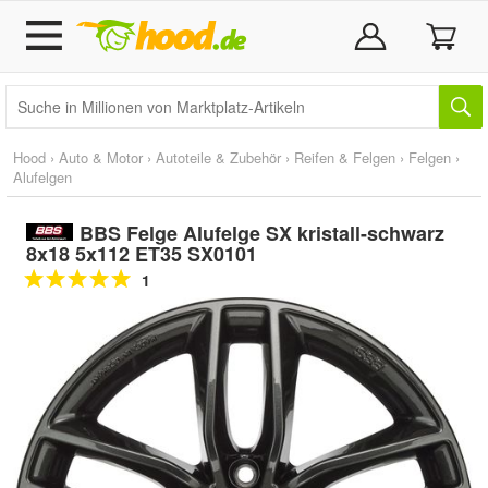
Hood
›
Auto & Motor
›
Autoteile & Zubehör
›
Reifen & Felgen
›
Felgen
›
Alufelgen
BBS Felge Alufelge SX kristall-schwarz
8x18 5x112 ET35 SX0101
1