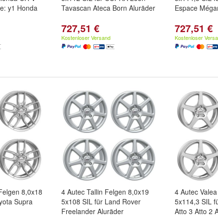
 e: y1 Honda
Tavascan Ateca Born Aluräder
Espace Mégan
727,51 €
727,51 €
Kostenloser Versand
Kostenloser Vers
 Felgen 8,0x18
4 Autec Tallin Felgen 8,0x19
4 Autec Valea
oyota Supra
5x108 SIL für Land Rover
5x114,3 SIL f
Freelander Aluräder
Atto 3 Atto 2 