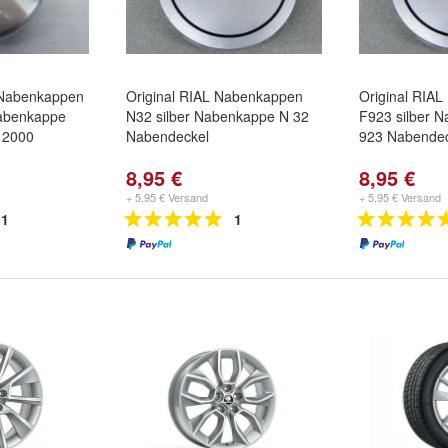
 Nabenkappen
Original RIAL Nabenkappen
Original RIA
Nabenkappe
N32 silber Nabenkappe N 32
F923 silber 
 2000
Nabendeckel
923 Nabendec
8,95 €
8,95 €
+ 5,95 € Versand
+ 5,95 € Versand
1
1