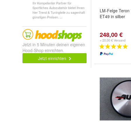
Ihr Kompetenter Partner für
Sportliches Autozubehör bietet Ihnen
LM-Felge Teron 
hier Trend & Tuningteile zu sagenhaft
ET49 in silber
günstigen Preisen. ...
248,00 €
+ 20,00 € Versand
Jetzt in 5 Minuten deinen eigenen
Hood-Shop einrichten.
Jetzt einrichten