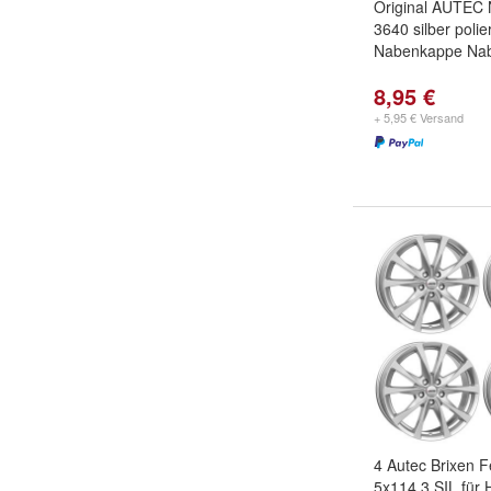
Original AUTEC
3640 silber polie
Nabenkappe Nab
8,95 €
+ 5,95 € Versand
4 Autec Brixen F
5x114,3 SIL für