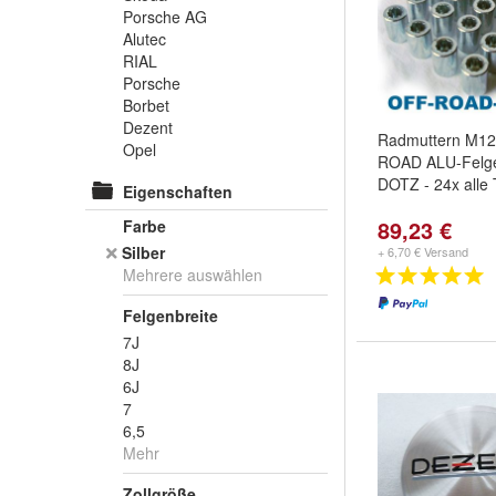
Porsche AG
Alutec
RIAL
Porsche
Borbet
Dezent
Radmuttern M12
Opel
ROAD ALU-Felg
DOTZ - 24x all
Eigenschaften
89,23 €
Farbe
Silber
+ 6,70 € Versand
Mehrere auswählen
Felgenbreite
7J
8J
6J
7
6,5
Mehr
Zollgröße