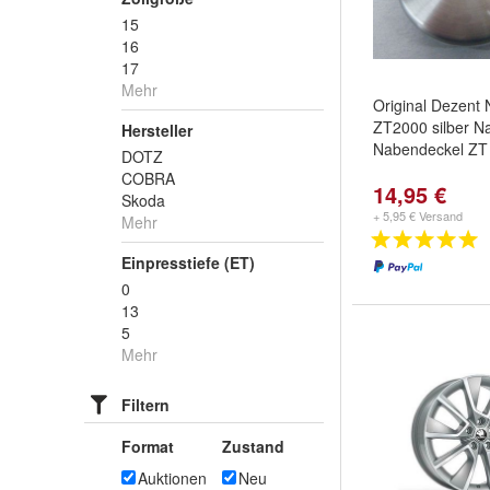
15
16
17
Mehr
Original Dezent
ZT2000 silber 
Hersteller
Nabendeckel ZT
DOTZ
COBRA
14,95 €
Skoda
+ 5,95 € Versand
Mehr
Einpresstiefe (ET)
0
13
5
Mehr
Filtern
Format
Zustand
Auktionen
Neu