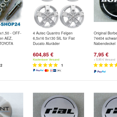
x1,50 - OFF-
4 Autec Quantro Felgen
Original Bor
en AEZ,
6,5x16 5x130 SIL für Fiat
74404 schwa
e TOYOTA
Ducato Aluräder
Nabendeckel
604,85 €
7,95 €
Kostenloser Versand
+ 5,95 € Versand
2
1