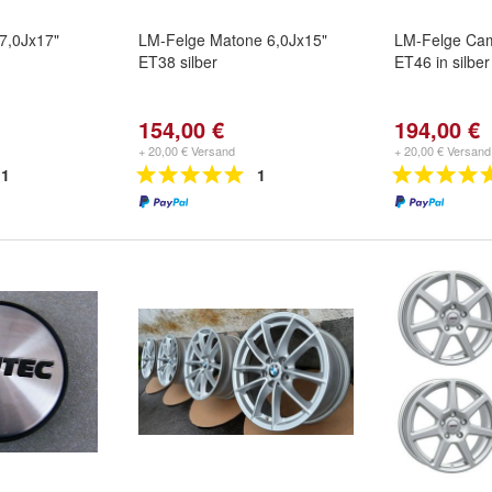
7,0Jx17"
LM-Felge Matone 6,0Jx15"
LM-Felge Cam
ET38 silber
ET46 in silber
154,00 €
194,00 €
+ 20,00 € Versand
+ 20,00 € Versand
1
1