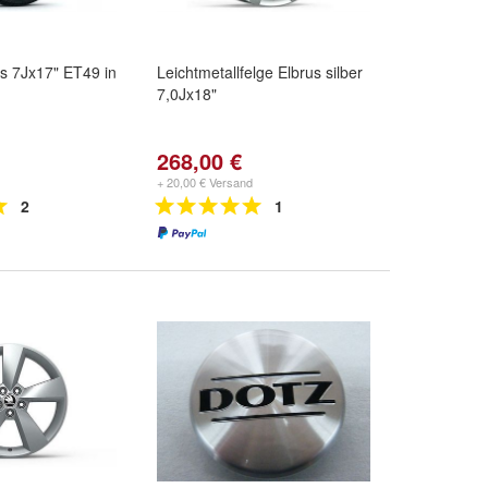
s 7Jx17" ET49 in
Leichtmetallfelge Elbrus silber
7,0Jx18"
268,00 €
+ 20,00 € Versand
2
1