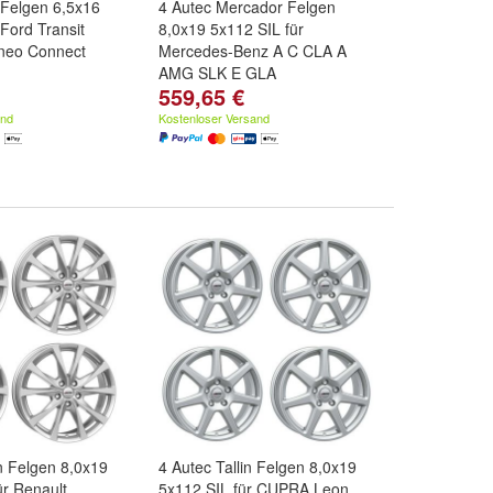
n Felgen 6,5x16
4 Autec Mercador Felgen
 Ford Transit
8,0x19 5x112 SIL für
neo Connect
Mercedes-Benz A C CLA A
AMG SLK E GLA
559,65 €
and
Kostenloser Versand
n Felgen 8,0x19
4 Autec Tallin Felgen 8,0x19
ür Renault
5x112 SIL für CUPRA Leon