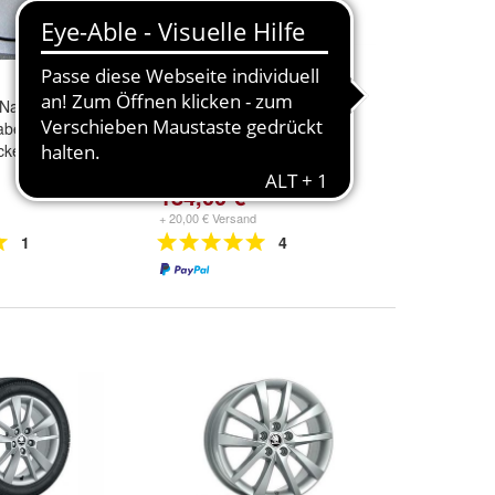
L Nabenkappen
LM-Felge Cygnus 6,0Jx15"
Nabenkappe F
ET38 silber
kel
184,00 €
+ 20,00 € Versand
1
4