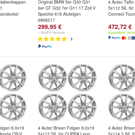
 Nabenkappen
Original BMW 5er G30 G31
4 Autec Talli
rt
6er GT G32 7er G11 17 Zoll V
5x112 SIL für
endeckel
Speiche 618 Alufelgen
Connect Tour
6868217
299,95 €
472,72 €
+ 59,95 € Versand
Kostenloser Vers
1
elgen 8,0x19
4 Autec Brixen Felgen 8,0x19
4 Autec Brixe
 Honda CR-V
5x112 SIL für CUPRA Leon
5x114,3 SIL f