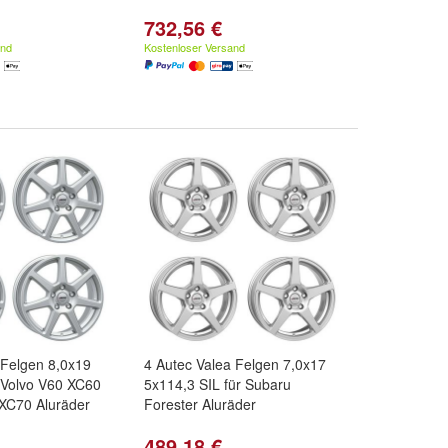
732,56 €
and
Kostenloser Versand
n Felgen 8,0x19
4 Autec Valea Felgen 7,0x17
 Volvo V60 XC60
5x114,3 SIL für Subaru
XC70 Aluräder
Forester Aluräder
489,18 €