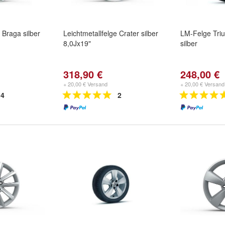
 Braga silber
Leichtmetallfelge Crater silber
LM-Felge Triu
8,0Jx19"
silber
318,90 €
248,00 €
+ 20,00 € Versand
+ 20,00 € Versand
4
2