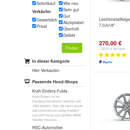
Sofortkauf
Wie neu
Sehr gut
Verkäufer
Gut
Leichtmetallfelge
Gewerblich
Akzeptabel
7,0Jx18"
Privat
Überholt
Defekt
270,00 €
Finden
+ 20,00 € Versand
In dieser Kategorie
Hier Verkaufen
Passende Hood-Shops
Krah-Enders-Fulda
Krah+Enders ist ein
Familienunternehmen welches seit
1966 besteht. Über die Jahre wurde
das Unternehmen stetig erweitert
und zählt heute zum größten BMW
Händler Hessens. ...
RSC-Automotive