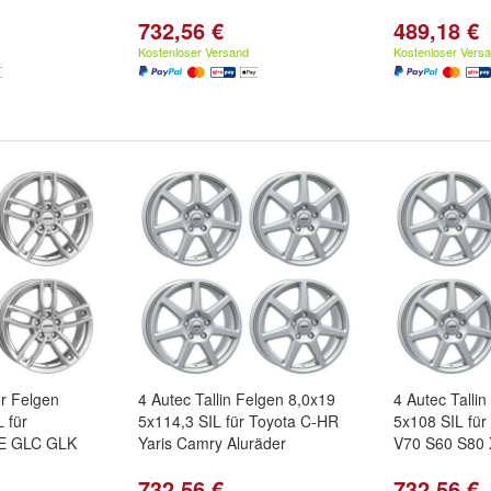
732,56 €
489,18 €
Kostenloser Versand
Kostenloser Vers
r Felgen
4 Autec Tallin Felgen 8,0x19
4 Autec Talli
 für
5x114,3 SIL für Toyota C-HR
5x108 SIL für
 E GLC GLK
Yaris Camry Aluräder
V70 S60 S80 
732,56 €
732,56 €