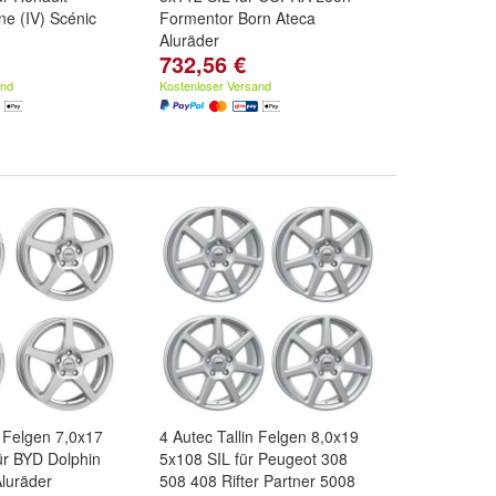
e (IV) Scénic
Formentor Born Ateca
Aluräder
732,56 €
and
Kostenloser Versand
 Felgen 7,0x17
4 Autec Tallin Felgen 8,0x19
ür BYD Dolphin
5x108 SIL für Peugeot 308
Aluräder
508 408 Rifter Partner 5008