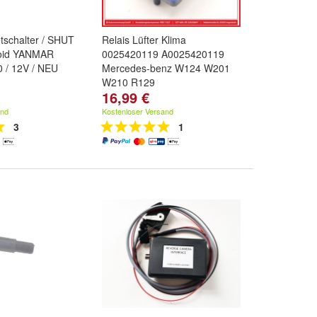
tschalter / SHUT
Relais Lüfter Klima
oid YANMAR
0025420119 A0025420119
 / 12V / NEU
Mercedes-benz W124 W201
W210 R129
16,99 €
and
Kostenloser Versand
3
1