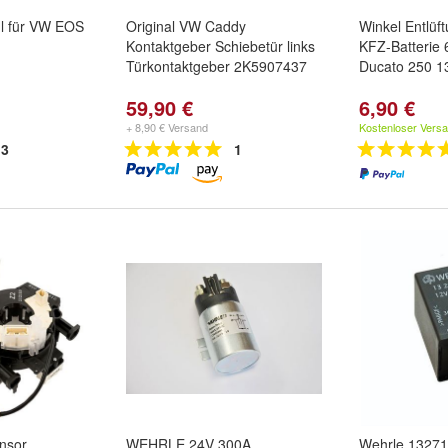
l für VW EOS
Original VW Caddy
Winkel Entlüf
Kontaktgeber Schiebetür links
KFZ-Batterie 
Türkontaktgeber 2K5907437
Ducato 250 
59,90 €
6,90 €
+ 8,90 € Versand
Kostenloser Vers
3
1
nsor
WEHRLE 24V 300A
Wehrle 1327