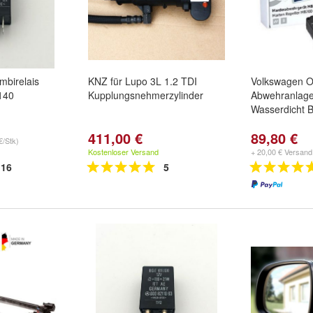
mbirelais
KNZ für Lupo 3L 1.2 TDI
Volkswagen Or
140
Kupplungsnehmerzylinder
Abwehranlag
Wasserdicht B
411,00 €
89,80 €
€/Stk)
Kostenloser Versand
+ 20,00 € Versand
16
5