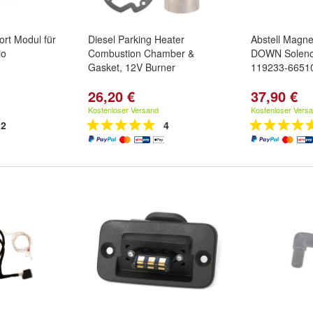
rt Modul für
Diesel Parking Heater
Abstell Magne
io
Combustion Chamber &
DOWN Solen
Gasket, 12V Burner
119233-66510
26,20 €
37,90 €
Kostenloser Versand
Kostenloser Vers
2
4