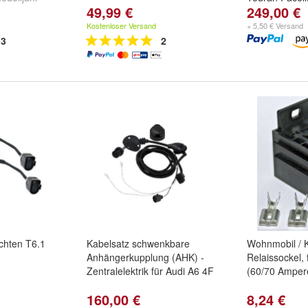
49,99 €
249,00 €
jahr 2009
und
010
Kostenloser Versand
+ 5,50 € Versand
3
2
chten T6.1
Kabelsatz schwenkbare
Wohnmobil / K
Anhängerkupplung (AHK) -
Relaissockel, 
Zentralelektrik für Audi A6 4F
(60/70 Ampere
160,00 €
8,24 €