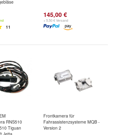
gebläse
145,00 €
and
+ 5,50 € Versand
11
OEM
Frontkamera für
era RNS510
Fahrassistenzsysteme MQB -
10 Tiguan
Version 2
 Jetta...