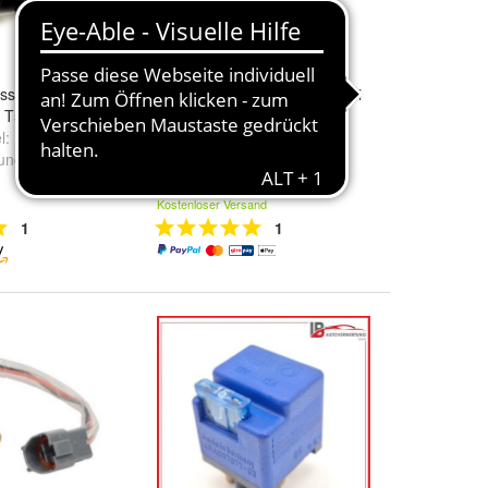
sistent (Side
Regler/Steuergerät Mitsubishi
W T5 GP
12V PEL JOB/VOLVO/ISEKI
l:
Komfort - PR-
16A11-14000 NEU
und
Standard -
82,50 €
Kostenloser Versand
1
1