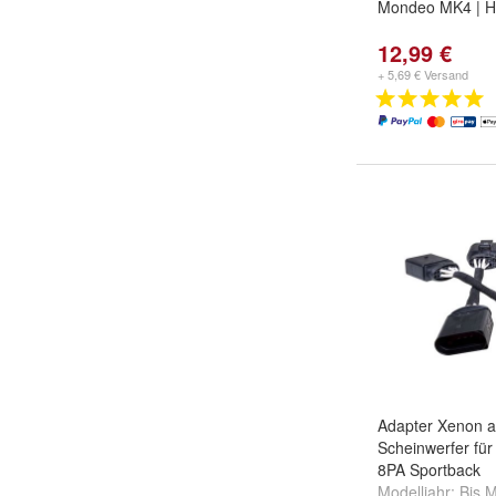
Mondeo MK4 | Hi
12,99 €
+ 5,69 € Versand
Adapter Xenon a
Scheinwerfer für
8PA Sportback
Modelljahr:
Bis M