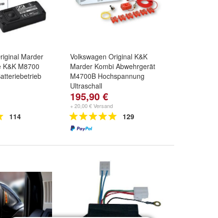
iginal Marder
Volkswagen Original K&K
e K&K M8700
Marder Kombi Abwehrgerät
atteriebetrieb
M4700B Hochspannung
Ultraschall
195,90 €
+ 20,00 € Versand
114
129