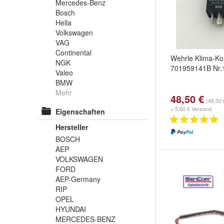
Mercedes-Benz
Bosch
Hella
Volkswagen
VAG
Continental
Wehrle Klima-Ko
NGK
701959141B Nr.
Valeo
BMW
Mehr
48,50 €
(48,50 
+ 5,60 € Versand
Eigenschaften
Hersteller
BOSCH
AEP
VOLKSWAGEN
FORD
AEP-Germany
RIP
OPEL
HYUNDAI
MERCEDES-BENZ