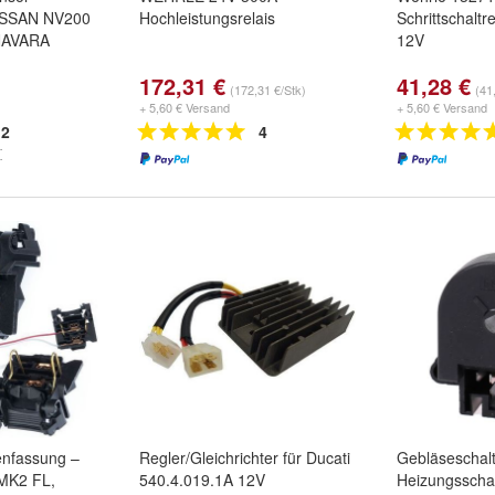
 NISSAN NV200
Hochleistungsrelais
Schrittschaltre
NAVARA
12V
172,31 €
41,28 €
(172,31 €/Stk)
(41
+ 5,60 € Versand
+ 5,60 € Versand
2
4
enfassung –
Regler/Gleichrichter für Ducati
Gebläseschal
 MK2 FL,
540.4.019.1A 12V
Heizungsschal