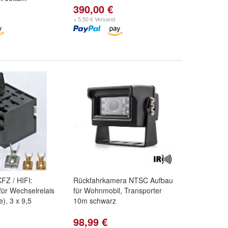
390,00 €
+ 5,50 € Versand
FZ / HIFI:
Rückfahrkamera NTSC Aufbau
für Wechselrelais
für Wohnmobil, Transporter
), 3 x 9,5
10m schwarz
98,99 €