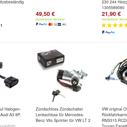
tzebeständig
230 244 Heiz
1305589080
49,50 €
21,90 €
Kostenloser Versand
Kostenloser Vers
1
uf Halogen-
Zündschloss Zündschalter
VW original 
 Audi A3 8P,
Lenkschloss für Mercedes-
Rückfahrkam
Benz Vito Sprinter für VW LT 2
RNS315 RCD5
odelljahr
Touran Facelift