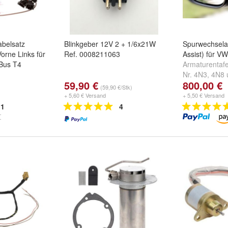
abelsatz
Blinkgeber 12V 2 + 1/6x21W
Spurwechselas
orne Links für
Ref. 0008211063
Assist) für V
Bus T4
Armaturentafe
Nr. 4N3, 4N8
59,90 €
800,00 €
PR-Nr. 4N2
(59,90 €/Stk)
+ 5,60 € Versand
+ 5,50 € Versand
1
4