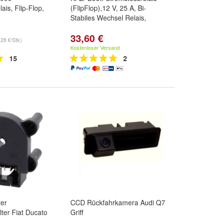
lais, Flip-Flop,
(FlipFlop),12 V, 25 A, Bi-
Stabiles Wechsel Relais,
33,60 €
,28 €/Stk)
Kostenloser Versand
15
2
ter
CCD Rückfahrkamera Audi Q7
ter Fiat Ducato
Griff