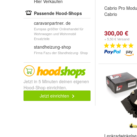
Hier Verkaufen
Cabrio Pro Modu
Passende Hood-Shops
Cabrio
caravanpartner. de
Europas größter Onlinehandel für
300,00 €
Wohnwagen und Wohnmobil
Ersatzteile
+ 5,50 € Versand
standheizung-shop
Firma Fazu der Standheizung- Shop
Jetzt in 5 Minuten deinen eigenen
Hood-Shop einrichten.
Jetzt einrichten
Lenkradwinkelse