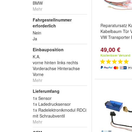
BMW
Mehr
Fahrgestellnummer
Reparatursatz K
erforderlich
Kabelbaum Tür V
Nein
VW Transporter 
Ja
49,00 €
Einbauposition
Kostenloser Versand
K.A.
vorne hinten links rechts
Vorderachse Hinterachse
Vorne
Mehr
Lieferumfang
1x Sensor
1x Ladedrucksensor
1x Radelektronikmodul RDCi
mit Schraubventil
Mehr