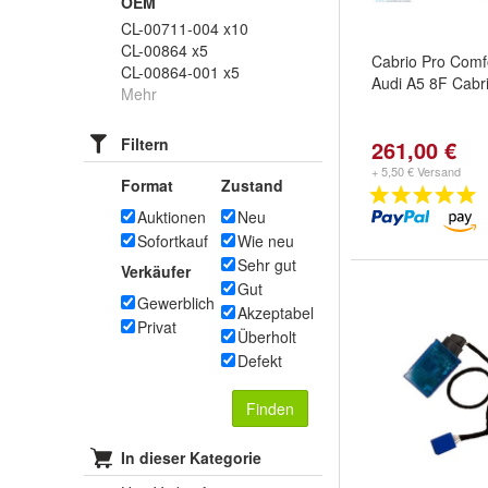
OEM
CL-00711-004 x10
CL-00864 x5
Cabrio Pro Comfo
CL-00864-001 x5
Audi A5 8F Cabr
Mehr
Filtern
261,00 €
+ 5,50 € Versand
Format
Zustand
Auktionen
Neu
Sofortkauf
Wie neu
Sehr gut
Verkäufer
Gut
Gewerblich
Akzeptabel
Privat
Überholt
Defekt
Finden
In dieser Kategorie