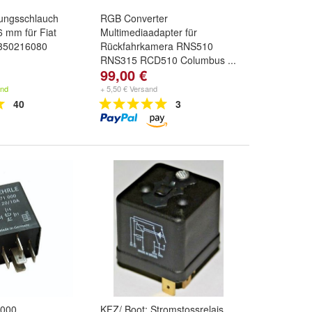
tungsschlauch
RGB Converter
6 mm für Fiat
Multimediaadapter für
1350216080
Rückfahrkamera RNS510
RNS315 RCD510 Columbus ...
99,00 €
and
+ 5,50 € Versand
40
3
1000
KFZ/ Boot: Stromstossrelais