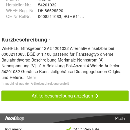
Hersteller Nr.:
54201032
WEEE-Reg.-Nr.
:
DE 86629520
OE-Nr RefNr
:
0008211063, BGE 611.108
Kurzbeschreibung
*
WEHRLE- Blinkgeber 12V 54201032 Alternativ einsetzbar bei
0008211063, BGE 611.108 passend für Fahrzeugtyp diverse
Baujahr diverse Beschreibung Merkmale Nennstrom [A]
Nennspannung [V] 12 V Belastung Pol-Anzahl 4 Wehrle Artikelnr.
54201032 Gehäuse Kunststoffgehäuse Die angegebenen Original-
und Refere
... Mehr
* maschinell aus der Artikelbeschreibung erstellt
Artikelbeschreibung anzeigen
Platin
Induwerk
7447 Verkäufe