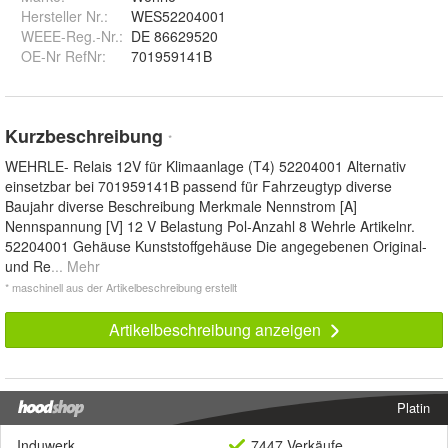
Hersteller Nr.:
WES52204001
WEEE-Reg.-Nr.
:
DE 86629520
OE-Nr RefNr
:
701959141B
Kurzbeschreibung
*
WEHRLE- Relais 12V für Klimaanlage (T4) 52204001 Alternativ
einsetzbar bei 701959141B passend für Fahrzeugtyp diverse
Baujahr diverse Beschreibung Merkmale Nennstrom [A]
Nennspannung [V] 12 V Belastung Pol-Anzahl 8 Wehrle Artikelnr.
52204001 Gehäuse Kunststoffgehäuse Die angegebenen Original-
und Re
... Mehr
* maschinell aus der Artikelbeschreibung erstellt
Artikelbeschreibung anzeigen
Platin
Induwerk
7447 Verkäufe