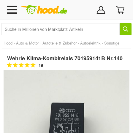
Hood
›
Auto & Motor
›
Autoteile & Zubehör
›
Autoelektrik
›
Sonstige
Wehrle Klima-Kombirelais 701959141B Nr.140
16