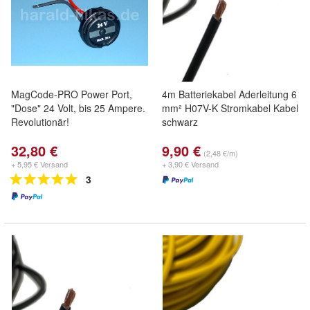
MagCode-PRO Power Port,
4m Batteriekabel Aderleitung 6
"Dose" 24 Volt, bis 25 Ampere.
mm² H07V-K Stromkabel Kabel
Revolutionär!
schwarz
32,80 €
9,90 €
(2,48 €/m)
+ 5,95 € Versand
+ 3,90 € Versand
3