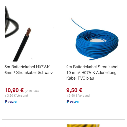
5m Batteriekabel H07V-K
2m Batteriekabel Stromkabel
6mm² Stromkabel Schwarz
10 mm² H07V-K Aderleitung
Kabel PVC blau
10,90 €
9,50 €
(2,18 €/m)
+ 3,90 € Versand
+ 3,90 € Versand