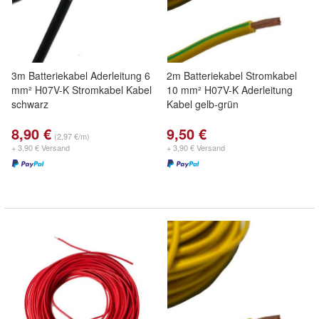
3m Batteriekabel Aderleitung 6
2m Batteriekabel Stromkabel
mm² H07V-K Stromkabel Kabel
10 mm² H07V-K Aderleitung
schwarz
Kabel gelb-grün
8,90 €
9,50 €
(2,97 €/m)
+ 3,90 € Versand
+ 3,90 € Versand