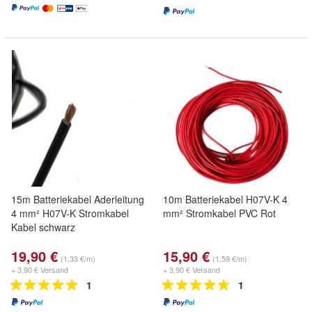
15m Batteriekabel Aderleitung
10m Batteriekabel H07V-K 4
4 mm² H07V-K Stromkabel
mm² Stromkabel PVC Rot
Kabel schwarz
19,90 €
15,90 €
(1,33 €/m)
(1,59 €/m)
+ 3,90 € Versand
+ 3,90 € Versand
1
1