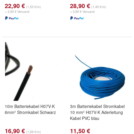
22,90 €
28,90 €
(1,53 €/m)
(1,45 €/m)
+ 3,90 € Versand
+ 3,90 € Versand
10m Batteriekabel H07V-K
3m Batteriekabel Stromkabel
6mm² Stromkabel Schwarz
10 mm² H07V-K Aderleitung
Kabel PVC blau
16,90 €
11,50 €
(1,69 €/m)