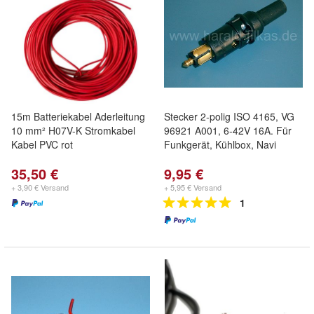
15m Batteriekabel Aderleitung
Stecker 2-polig ISO 4165, VG
10 mm² H07V-K Stromkabel
96921 A001, 6-42V 16A. Für
Kabel PVC rot
Funkgerät, Kühlbox, Navi
35,50 €
9,95 €
+ 3,90 € Versand
+ 5,95 € Versand
1