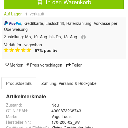
In den Warenkorb
Auf Lager
1
 verkauft
, Kreditkarte, Lastschrift, Ratenzahlung, Vorkasse per
Überweisung
Zustellung:
Mo, 10. Aug. bis Do, 13. Aug.
Verkäufer:
vagoshop
97% positiv
Merken
Preis vorschlagen
Teilen
Produktdetails
Zahlung, Versand & Rückgabe
Artikelmerkmale
Zustand:
Neu
GTIN / EAN:
4060873268743
Marke:
Vago-Tools
Hersteller Nr.:
170-200-02_wv
Geräteart laut ElektroG
:
Kleine Geräte der Informations- und Tele