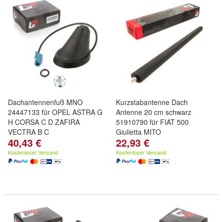
Dachantennenfuß MNO
Kurzstabantenne Dach
24447133 für OPEL ASTRA G
Antenne 20 cm schwarz
H CORSA C D ZAFIRA
51910790 für FIAT 500
VECTRA B C
Giulietta MITO
40,43 €
22,93 €
Kostenloser Versand
Kostenloser Versand