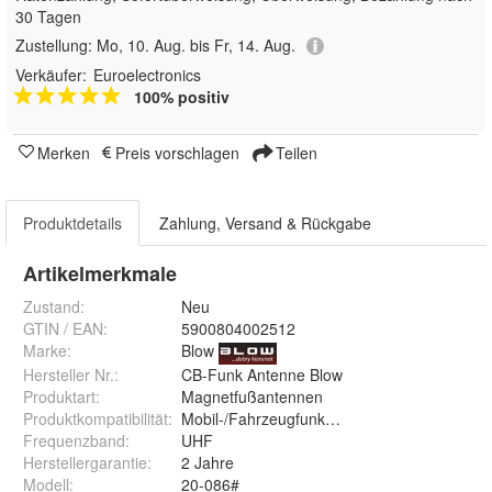
30 Tagen
Zustellung:
Mo, 10. Aug. bis Fr, 14. Aug.
Verkäufer:
Euroelectronics
100% positiv
Merken
Preis vorschlagen
Teilen
Produktdetails
Zahlung, Versand & Rückgabe
Artikelmerkmale
Zustand:
Neu
GTIN / EAN:
5900804002512
Marke:
Blow
Hersteller Nr.:
CB-Funk Antenne Blow
Produktart
:
Magnetfußantennen
Produktkompatibilität
:
Mobil-/Fahrzeugfunkgerät
Frequenzband
:
UHF
Herstellergarantie
:
2 Jahre
Modell
:
20-086#