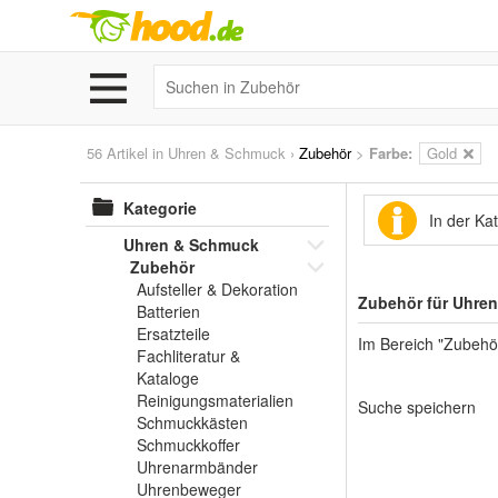
56 Artikel in
Uhren & Schmuck
›
Zubehör
>
Farbe:
Gold
Kategorie
In der Ka
Uhren & Schmuck
Zubehör
Aufsteller & Dekoration
Zubehör für Uhre
Batterien
Ersatzteile
Im Bereich "Zubehör
Fachliteratur &
Kataloge
Reinigungsmaterialien
Suche speichern
Schmuckkästen
Schmuckkoffer
Uhrenarmbänder
Uhrenbeweger