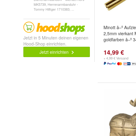
MK5739, Herrenarmbanduhr -
Tommy Hilfiger 1710383, ...
Minott â–º Aufzi
2,5mm vierkant 
Jetzt in 5 Minuten deinen eigenen
goldfarben â–º 
Hood-Shop einrichten.
14,99 €
Jetzt einrichten
+ 4,99 € Versand