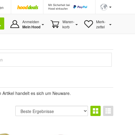
Mit Sicherheit bei
en
Hood einkaufen
Anmelden
Waren-
Merk-
Mein Hood
korb
zettel
en
n Artikel handelt es sich um Neuware.