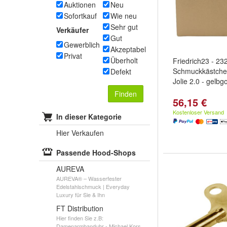
Auktionen
Neu
Sofortkauf
Wie neu
Sehr gut
Verkäufer
Gut
Gewerblich
Akzeptabel
Privat
Überholt
Friedrich23 - 23
Schmuckkästche
Defekt
Jolie 2.0 - gelbg
Finden
56,15 €
Kostenloser Versand
In dieser Kategorie
Hier Verkaufen
Passende Hood-Shops
AUREVA
AUREVA® – Wasserfester
Edelstahlschmuck | Everyday
Luxury für Sie & Ihn
FT Distribution
Hier finden Sie z.B:
Damenarmbanduhr - Michael Kors