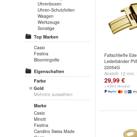
Uhrenboxen
Uhren-Schutzfolien
Waagen
Werkzeuge
Sonstige
Top Marken
Casio
Festina
Faltschließe Edel
Bloomingville
Lederbänder PV
22054G
Eigenschaften
Anstoß:
12 mm
,
29,99 €
mm
und
weitere .
Farbe
+ 4,99 € Versand
Gold
Mehrere auswählen
Marke
Casio
Minott
Festina
Candino Swiss Made