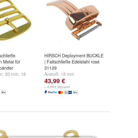
schließe
HIRSCH Deployment BUCKLE
n Metal für
| Faltschließe Edelstahl rosé
nbänder
31129
m
,
20 mm
,
18
Anstoß:
18 mm
43,99 €
re ...
+ 4,99 € Versand