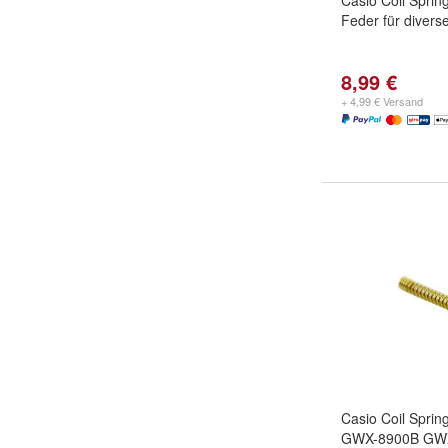
Casio Coil Sprin
Feder für divers
8,99 €
+ 4,99 € Versand
Casio Coil Spring
GWX-8900B GW