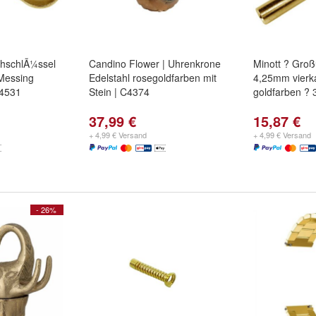
ehschlÃ¼ssel
Candino Flower | Uhrenkrone
Minott ? Groß
Messing
Edelstahl rosegoldfarben mit
4,25mm vierk
34531
Stein | C4374
goldfarben ?
37,99 €
15,87 €
+ 4,99 € Versand
+ 4,99 € Versand
- 26%