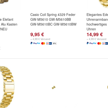
Casio Coil Spring 4329 Feder
Elegantes Ede
e Elefant
GW-M5610 GW-M5610BB
Uhrenarmban
 Alu Kasten
GW-M5610BC GW-M5610BW
hochwertiges 
 NEU
Uhren
9,95 €
14,99 €
+ 4,99 € Versand
+ 4,99 € Versand