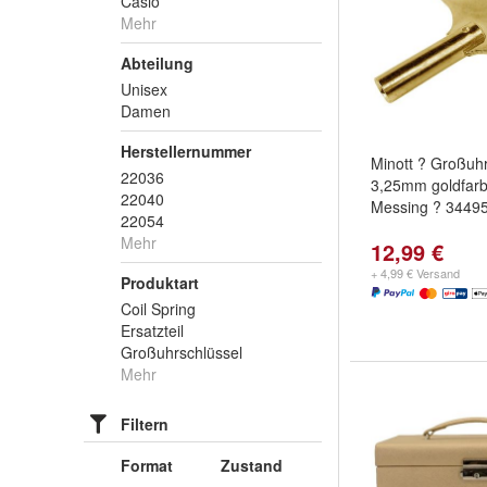
Casio
Mehr
Abteilung
Unisex
Damen
Herstellernummer
Minott ? Großuhr
22036
3,25mm goldfarb
22040
Messing ? 3449
22054
Mehr
12,99 €
+ 4,99 € Versand
Produktart
Coil Spring
Ersatzteil
Großuhrschlüssel
Mehr
Filtern
Format
Zustand