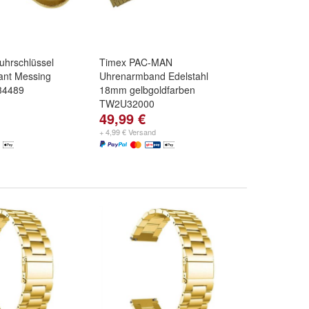
uhrschlüssel
Timex PAC-MAN
ant Messing
Uhrenarmband Edelstahl
 34489
18mm gelbgoldfarben
TW2U32000
49,99 €
+ 4,99 € Versand