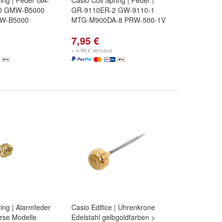
ring | Feder GA-
Casio Coil Spring | Feder |
10 GMW-B5000
GR-9110ER-2 GW-9110-1
W-B5000
MTG-M900DA-8 PRW-500-1V
7,95 €
+ 4,99 € Versand
ring | Alarmfeder
Casio Edifice | Uhrenkrone
erse Modelle
Edelstahl gelbgoldfarben >