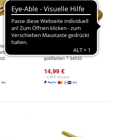
ehschlüssel
Minott ? Großuhrschlüssel
rben vierkant
3mm vierkant Messing
502
goldfarben ? 34533
14,99 €
+ 4,99 € Versand