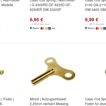
g | Alarmfeder
Casio Coil Spring | Alarmfeder
Casio Coil Sp
e Modelle
| G-9300RD GF-8235D GF-
2100 GA-21
8250ER GW-2320SF
GW-9400 GM
6,95 €
9,99 €
+ 4,99 € Versand
+ 1,99 € Versand
 | Feder |
Minott | Aufzugschlüssel
Casio Coil Sp
X-
2,25mm vierkant Messing
Feder für div