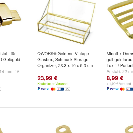
stahl für
QWORK® Goldene Vintage
Minott > Dorn
D Gelbgold
Glasbox, Schmuck Storage
gelbgoldfarbe
Organizer, 23.3 x 10 x 5.3 cm
Textil-/ Perlo
14 mm
,
16
Anstoß:
22 m
23,99 €
8,99 €
..
mm
und
weite
Kostenloser Versand
+ 1,99 € Versand