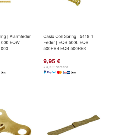
ring | Alarmfeder
Casio Coil Spring | 5419-1
1000 EQW-
Feder | EQB-500L EQB-
1000
500RBB EQB-500RBK
9,95 €
+ 4,99 € Versand