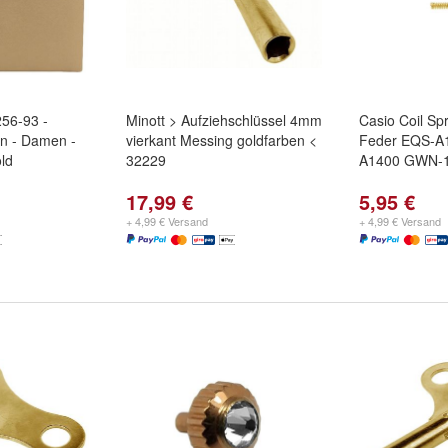
256-93 -
Minott > Aufziehschlüssel 4mm
Casio Coil Sp
n - Damen -
vierkant Messing goldfarben <
Feder EQS-A
old
32229
A1400 GWN-
17,99 €
5,95 €
+ 4,99 € Versand
+ 4,99 € Versand