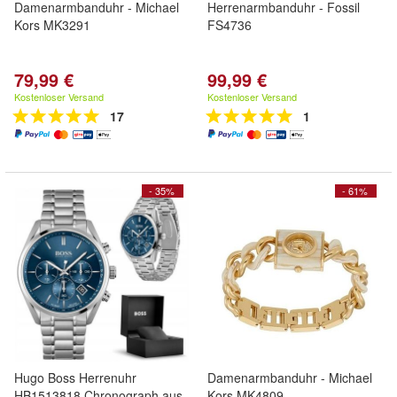
Damenarmbanduhr - Michael
Herrenarmbanduhr - Fossil
Kors MK3291
FS4736
79,99 €
99,99 €
Kostenloser Versand
Kostenloser Versand
17
1
- 35%
- 61%
Hugo Boss Herrenuhr
Damenarmbanduhr - Michael
HB1513818 Chronograph aus
Kors MK4809