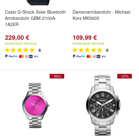
Casio G-Shock Solar Bluetooth
Damenarmbanduhr - Michael
Armbanduhr GBM-2100A-
Kors MK5605
1A2ER
229,00 €
109,99 €
Kostenloser Versand
Kostenloser Versand
6
6
- 50%
- 47%