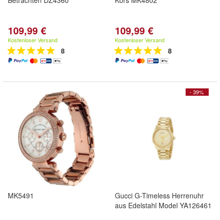
Betrachten DZ4360
Kors MK4802
109,99 €
109,99 €
Kostenloser Versand
Kostenloser Versand
8
8
- 39%
MK5491
Gucci G-Timeless Herrenuhr
aus Edelstahl Model YA126461