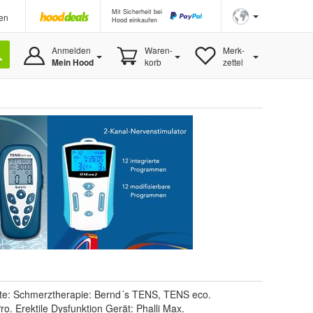
Mit Sicherheit bei
en
Hood einkaufen
Anmelden
Waren-
Merk-
Mein Hood
korb
zettel
äte: Schmerztherapie: Bernd´s TENS, TENS eco.
. Erektile Dysfunktion Gerät: Phalli Max.