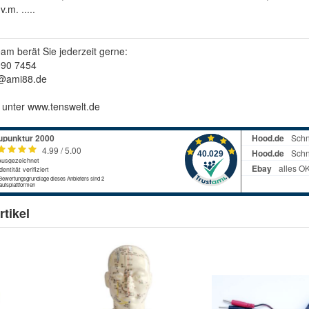
.m. .....
m berät Sie jederzeit gerne:
990 7454
o@ami88.de
h unter www.tenswelt.de
tikel