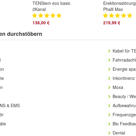
TENStem eco basic
Erektionsstörun
2Kanal
Phalli Max
TENS/Reizstromgerät
Reizstromgerät b
* wird ersetzt durch
organisch beding
138,00 €
219,99 €
Bernd´s TENS
Störung
en durchstöbern
Kabel für T
l
Fahrradschl
ion
Energie sp
te
Inkontinenz
ln
Moxa
Beauty / We
TENS & EMS
Aufbewahrun
ör
Frequenzge
äte
Bio Feedba
Dental