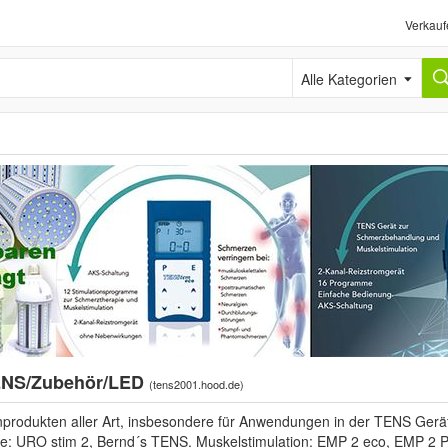
Verkauf
Alle Kategorien
ENS/Zubehör/LED
(
tens2001.hood.de
)
inprodukten aller Art, insbesondere für Anwendungen in der TENS Ger
e: URO stim 2, Bernd´s TENS. Muskelstimulation: EMP 2 eco, EMP 2 Pro