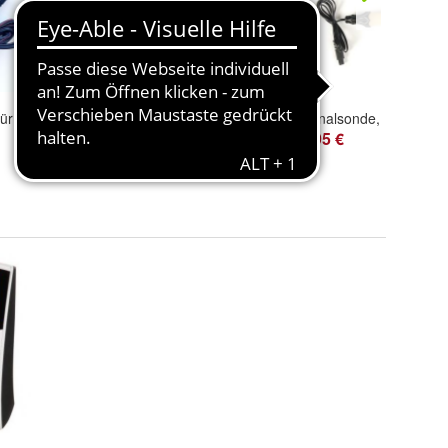
Elektroden Kabel nur für Bernd´s TENS
Nadeltaster / Drucktaster Punktsuchhilfe zum Auffinden der Akupunkturpunkte-schwarz
19,00 €
25,95 €