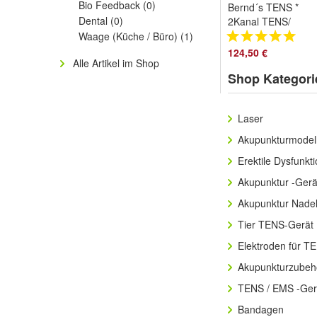
Bio Feedback
(0)
Bernd´s TENS *
Dental
(0)
2Kanal TENS/
EMS/Masaage * mit
Waage (Küche / Büro)
(1)
56 voreingestellte
124,50 €
Alle Artikel im Shop
Programmen
Shop Kategori
Laser
Akupunkturmodel
Erektile Dysfunkt
Akupunktur -Gerä
Akupunktur Nade
Tier TENS-Gerät
Elektroden für 
Akupunkturzubeh
TENS / EMS -Ger
Bandagen