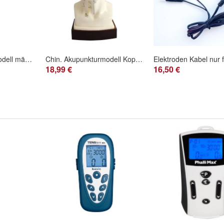
Chin. Akupunkturmodell männlich, 26cm
Chin. Akupunkturmodell Kopf 11 x 9 x 21 cm
18,99 €
16,50 €