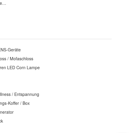
gen?
ei
ter
ENS-Geräte
oss / Mofaschloss
aren LED Corn Lampe
llness / Entspannung
gs-Koffer / Box
nerator
ck