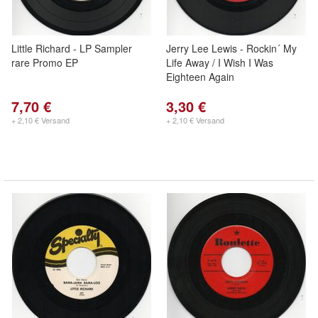
Little Richard - LP Sampler
Jerry Lee Lewis - Rockin´ My
rare Promo EP
Life Away / I Wish I Was
Eighteen Again
7,70 €
3,30 €
+ 2,10 € Versand
+ 2,10 € Versand