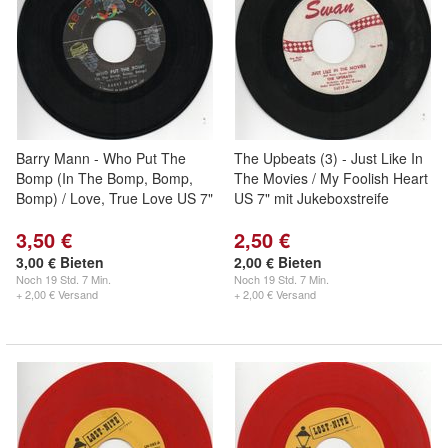
Barry Mann - Who Put The
The Upbeats (3) - Just Like In
Bomp (In The Bomp, Bomp,
The Movies / My Foolish Heart
Bomp) / Love, True Love US 7"
US 7" mit Jukeboxstreife
3,50 €
2,50 €
3,00 € Bieten
2,00 € Bieten
Noch
19 Std. 7 Min.
Noch
19 Std. 7 Min.
+ 2,00 € Versand
+ 2,00 € Versand