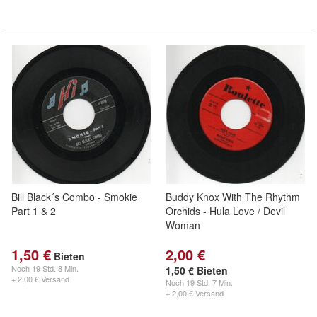
Bill Black´s Combo - Smokie
Buddy Knox With The Rhythm
Part 1 & 2
Orchids - Hula Love / Devil
Woman
1,50 €
2,00 €
Bieten
Noch
19 Std. 8 Min.
1,50 € Bieten
+ 2,00 € Versand
Noch
19 Std. 7 Min.
+ 2,00 € Versand