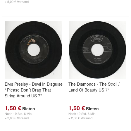
+ 5,00 € Versand
Elvis Presley - Devil In Disguise
The Diamonds - The Stroll /
/ Please Don´t Drag That
Land Of Beauty US 7"
String Around US 7"
1,50 €
1,50 €
Bieten
Bieten
Noch
19 Std. 6 Min.
Noch
19 Std. 6 Min.
+ 2,00 € Versand
+ 2,00 € Versand