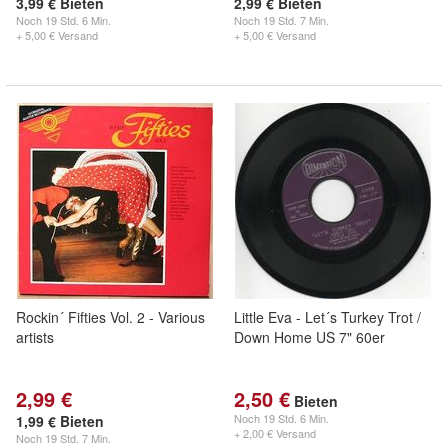
3,99 € Bieten
2,99 € Bieten
Noch
19 Std. 6 Min.
Noch
19 Std. 7 Min.
+ 5,00 € Versand
+ 5,00 € Versand
Rockin´ Fifties Vol. 2 - Various
Little Eva - Let´s Turkey Trot /
artists
Down Home US 7" 60er
2,99 €
2,50 €
Bieten
Noch
19 Std. 6 Min.
1,99 € Bieten
+ 2,00 € Versand
Noch
19 Std. 7 Min.