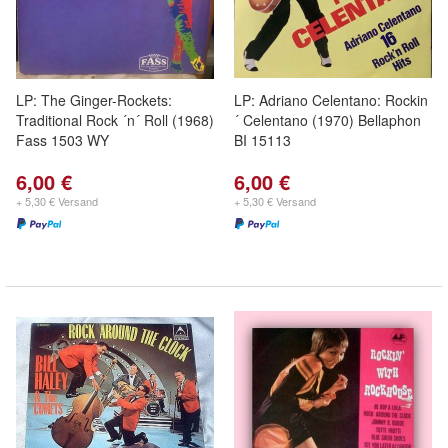
LP: The Ginger-Rockets:
LP: Adriano Celentano: Rockin
Traditional Rock ´n´ Roll (1968)
´ Celentano (1970) Bellaphon
Fass 1503 WY
BI 15113
6,00 €
6,00 €
+ 5,30 € Versand
+ 5,30 € Versand