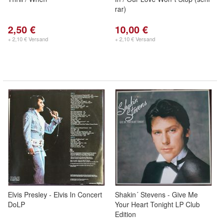
rar)
2,50 €
10,00 €
+ 2,10 € Versand
+ 2,10 € Versand
Elvis Presley - Elvis In Concert
Shakin´ Stevens - Give Me
DoLP
Your Heart Tonight LP Club
Edition