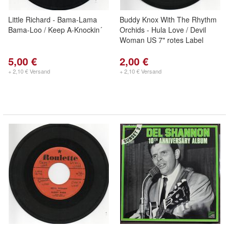
Little Richard - Bama-Lama
Buddy Knox With The Rhythm
Bama-Loo / Keep A-Knockin´
Orchids - Hula Love / Devil
Woman US 7" rotes Label
5,00 €
2,00 €
+ 2,10 € Versand
+ 2,10 € Versand