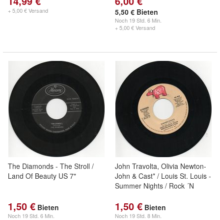
14,99 €
6,00 €
+ 5,00 € Versand
5,50 € Bieten
Noch
19 Std. 6 Min.
+ 5,00 € Versand
The Diamonds - The Stroll /
John Travolta, Olivia Newton-
Land Of Beauty US 7"
John & Cast* / Louis St. Louis -
Summer Nights / Rock ´N
1,50 €
1,50 €
Bieten
Bieten
Noch
19 Std. 6 Min.
Noch
19 Std. 8 Min.