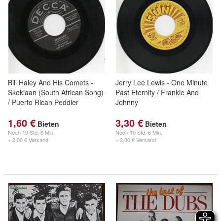
Bill Haley And His Comets -
Jerry Lee Lewis - One Minute
Skokiaan (South African Song)
Past Eternity / Frankie And
/ Puerto Rican Peddler
Johnny
1,60 €
3,30 €
Bieten
Bieten
Noch
19 Std. 6 Min.
Noch
19 Std. 6 Min.
+ 2,00 € Versand
+ 2,00 € Versand