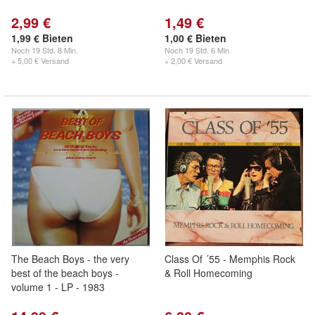
2,99 €
1,49 €
1,99 € Bieten
1,00 € Bieten
Noch
19 Std. 8 Min.
Noch
19 Std. 6 Min.
+ 5,00 € Versand
+ 2,00 € Versand
The Beach Boys - the very
Class Of ´55 - Memphis Rock
best of the beach boys -
& Roll Homecoming
volume 1 - LP - 1983