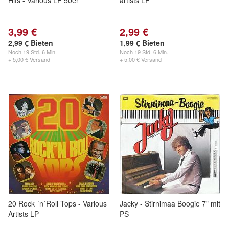
Hits - Various LP 50er
artists LP
3,99 €
2,99 €
2,99 € Bieten
1,99 € Bieten
Noch
19 Std. 6 Min.
Noch
19 Std. 6 Min.
+ 5,00 € Versand
+ 5,00 € Versand
20 Rock ´n´Roll Tops - Various
Jacky - Stirnimaa Boogie 7" mit
Artists LP
PS