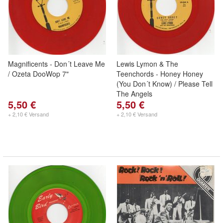
Magnificents - Don´t Leave Me
Lewis Lymon & The
/ Ozeta DooWop 7"
Teenchords - Honey Honey
(You Don´t Know) / Please Tell
The Angels
5,50 €
5,50 €
+ 2,10 € Versand
+ 2,10 € Versand