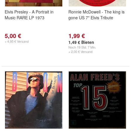
Elvis Presley - A Portrait in
Ronnie McDowell - The king is
Music RARE LP 1973
gone US 7" Elvis Tribute
5,00 €
1,99 €
+ 4,95 € Versand
1,49 € Bieten
Noch
19 Std. 7 Min.
+ 2,00 € Versand