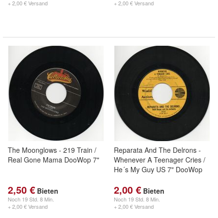
+ 2,00 € Versand
+ 2,00 € Versand
The Moonglows - 219 Train /
Reparata And The Delrons -
Real Gone Mama DooWop 7"
Whenever A Teenager Cries /
He´s My Guy US 7" DooWop
2,50 €
2,00 €
Bieten
Bieten
Noch
19 Std. 8 Min.
Noch
19 Std. 8 Min.
+ 2,00 € Versand
+ 2,00 € Versand