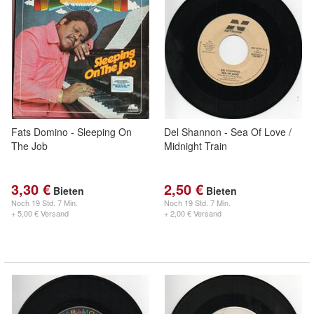
Fats Domino - Sleeping On
Del Shannon - Sea Of Love /
The Job
Midnight Train
3,30 €
2,50 €
Bieten
Bieten
Noch
19 Std. 7 Min.
Noch
19 Std. 7 Min.
+ 5,00 € Versand
+ 2,00 € Versand