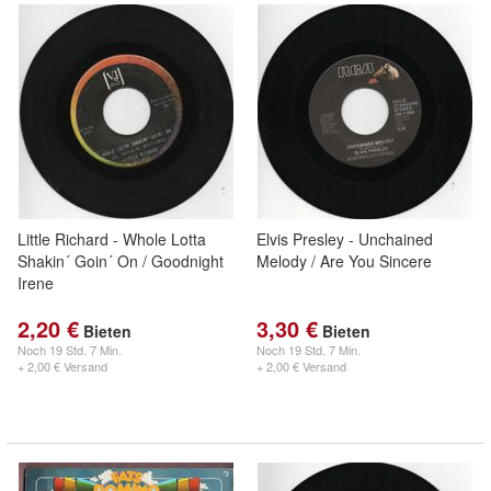
Little Richard - Whole Lotta
Elvis Presley - Unchained
Shakin´ Goin´ On / Goodnight
Melody / Are You Sincere
Irene
2,20 €
3,30 €
Bieten
Bieten
Noch
19 Std. 7 Min.
Noch
19 Std. 7 Min.
+ 2,00 € Versand
+ 2,00 € Versand