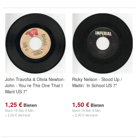
John Travolta & Olivia Newton-
Ricky Nelson - Stood Up /
John - You´re The One That I
Waitin´ In School US 7"
Want US 7"
1,25 €
1,50 €
Bieten
Bieten
Noch
19 Std. 6 Min.
Noch
19 Std. 6 Min.
+ 2,00 € Versand
+ 2,00 € Versand