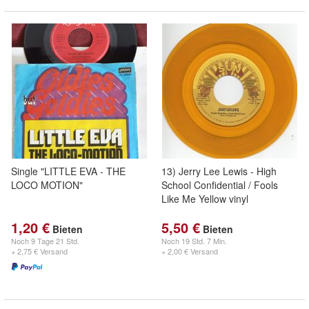
Single "LITTLE EVA - THE
13) Jerry Lee Lewis - High
LOCO MOTION"
School Confidential / Fools
Like Me Yellow vinyl
1,20 €
5,50 €
Bieten
Bieten
Noch
9 Tage 21 Std.
Noch
19 Std. 7 Min.
+ 2,75 € Versand
+ 2,00 € Versand