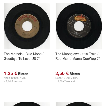
The Marcels - Blue Moon /
The Moonglows - 219 Train /
Goodbye To Love US 7"
Real Gone Mama DooWop 7"
1,25 €
2,50 €
Bieten
Bieten
Noch
19 Std. 7 Min.
Noch
19 Std. 7 Min.
+ 2,00 € Versand
+ 2,00 € Versand