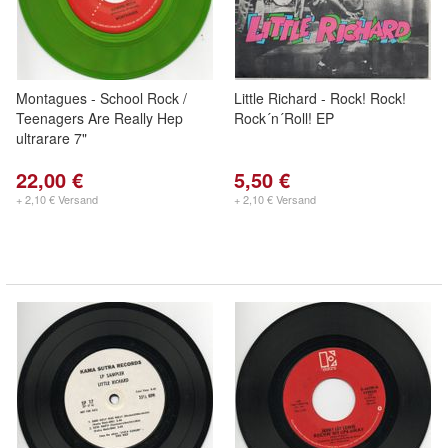
Montagues - School Rock /
Little Richard - Rock! Rock!
Teenagers Are Really Hep
Rock´n´Roll! EP
ultrarare 7"
22,00 €
5,50 €
+ 2,10 € Versand
+ 2,10 € Versand