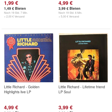
1,99 €
4,99 €
1,49 € Bieten
3,99 € Bieten
Noch
19 Std. 7 Min.
Noch
19 Std. 6 Min.
+ 2,00 € Versand
+ 5,00 € Versand
Little Richard - Golden
Little Richard - Lifetime friend
Highlights live LP
LP Soul
4,99 €
3,99 €