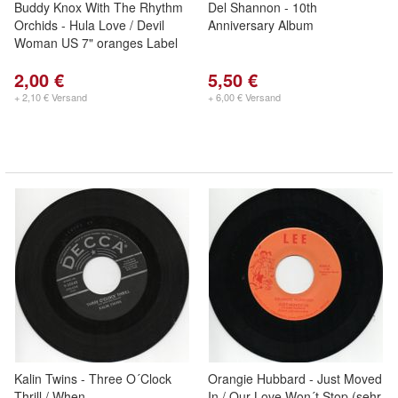
Buddy Knox With The Rhythm
Del Shannon - 10th
Orchids - Hula Love / Devil
Anniversary Album
Woman US 7" oranges Label
2,00 €
5,50 €
+ 2,10 € Versand
+ 6,00 € Versand
Kalin Twins - Three O´Clock
Orangie Hubbard - Just Moved
Thrill / When
In / Our Love Won´t Stop (sehr