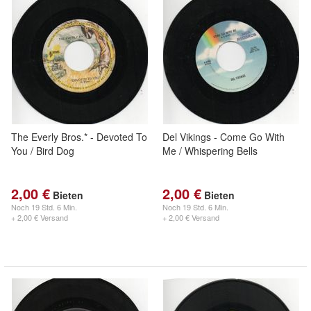
The Everly Bros.* - Devoted To
Del Vikings - Come Go With
You / Bird Dog
Me / Whispering Bells
2,00 €
2,00 €
Bieten
Bieten
Noch
19 Std. 6 Min.
Noch
19 Std. 6 Min.
+ 2,00 € Versand
+ 2,00 € Versand