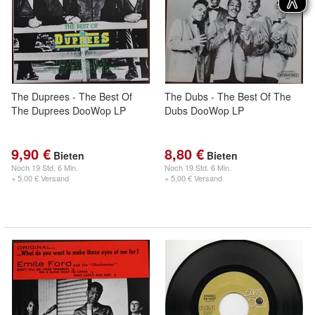
The Duprees - The Best Of
The Dubs - The Best Of The
The Duprees DooWop LP
Dubs DooWop LP
9,90 €
8,80 €
Bieten
Bieten
Noch
19 Std. 6 Min.
Noch
19 Std. 6 Min.
+ 5,00 € Versand
+ 5,00 € Versand