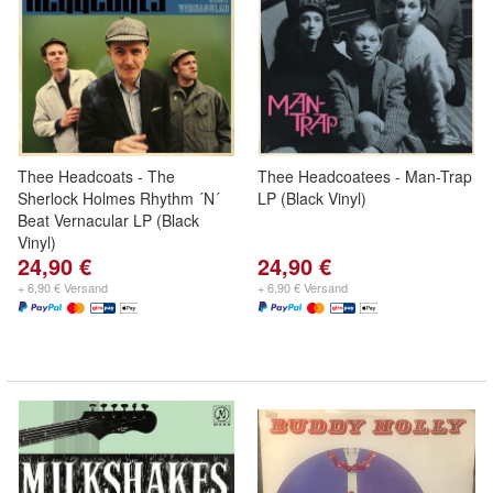
Thee Headcoats - The
Thee Headcoatees - Man-Trap
Sherlock Holmes Rhythm ´N´
LP (Black Vinyl)
Beat Vernacular LP (Black
Vinyl)
24,90 €
24,90 €
+ 6,90 € Versand
+ 6,90 € Versand