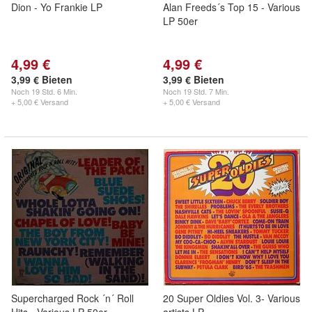
Dion - Yo Frankie LP
Alan Freeds´s Top 15 - Various
LP 50er
4,99 €
4,99 €
3,99 € Bieten
3,99 € Bieten
Noch
19 Std. 6 Min.
Noch
19 Std. 7 Min.
+ 5,00 € Versand
+ 5,00 € Versand
Supercharged Rock ´n´ Roll
20 Super Oldies Vol. 3- Various