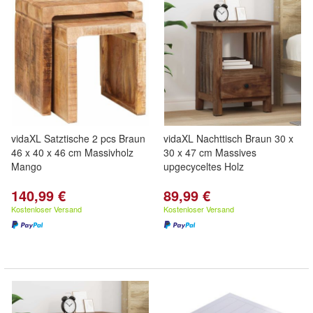
vidaXL Satztische 2 pcs Braun
vidaXL Nachttisch Braun 30 x
46 x 40 x 46 cm Massivholz
30 x 47 cm Massives
Mango
upgecyceltes Holz
140,99 €
89,99 €
Kostenloser Versand
Kostenloser Versand