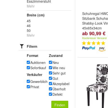
Esszimmerstuhl
Mehr
Schuhregal HWC
Breite (cm)
Sitzbank Schuha
45
Shabby-Look Vi
46
45x65x34cm
50
ab 90,99 €
Variante:
Grau
u
Mehr
Kostenloser Versand
Filtern
Format
Zustand
Auktionen
Neu
Sofortkauf
Wie neu
Sehr gut
Verkäufer
Gut
Gewerblich
Akzeptabel
Privat
Überholt
Defekt
Finden