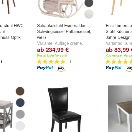
erstuhl HWC-
Schaukelstuhl Esmeraldas,
Esszimmerstu
uhl
Schwingsessel Rattansessel,
Stuhl Küchens
lnuss-Optik
weiß
Jahre Design
Variante:
Auflage creme
,
Variante:
Kuns
ab 234,99 €
ab 83,99 
eder schwarz
,
Auflage grün
,
Auflage braun
helle Beine
,
T
e
,
Textil grau
und
weitere ...
helle Beine
u
Kostenloser Versand
Kostenloser Vers
1
1