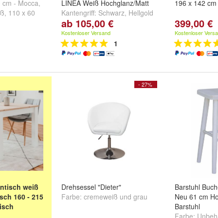
0 cm - Mocca
,
LINEA Weiß Hochglanz/Matt
196 x 142 cm
iß
,
110 x 60
Kantengriff:
Schwarz
,
Hellgold
ab 105,00 €
399,00 €
weitere ...
gebürstet
und
Edelstahloptik
Kostenloser Versand
Kostenloser Vers
1
- 27%
ntisch weiß
Drehsessel "Dieter"
Barstuhl Buc
sch 160 - 215
Farbe:
cremeweiß
und
grau
Neu 61 cm H
isch
Barstuhl
Farbe:
Unbeh