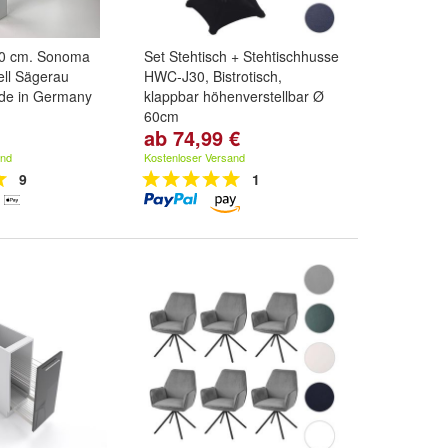
80 cm. Sonoma
Set Stehtisch + Stehtischhusse
ell Sägerau
HWC-J30, Bistrotisch,
de in Germany
klappbar höhenverstellbar Ø
60cm
ab 74,99 €
Variante:
Husse schwarz
,
Husse weiß
,
Husse creme-
and
Kostenloser Versand
beige
und
weitere ...
9
1