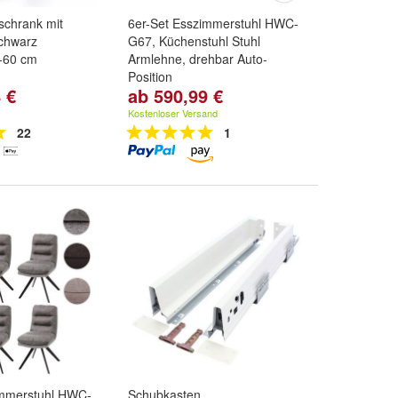
schrank mit
6er-Set Esszimmerstuhl HWC-
chwarz
G67, Küchenstuhl Stuhl
-60 cm
Armlehne, drehbar Auto-
Position
 €
ab 590,99 €
,
30
und
weitere
Variante:
Dunkelgrau, Beine
schwarz
,
Creme-beige, Beine
Kostenloser Versand
schwarz
,
Grün, Beine schwarz
22
1
und
weitere ...
immerstuhl HWC-
Schubkasten