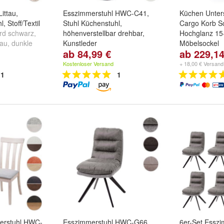
ittau,
Esszimmerstuhl HWC-C41,
Küchen Unter
, Stoff/Textil
Stuhl Küchenstuhl,
Cargo Korb S
rd schwarz,
höhenverstellbar drehbar,
Hochglanz 15
au, dunkle
Kunstleder
Möbelsockel
ab 84,99 €
ab 229,14
le Beine
und
Variante:
Creme
,
Weiß
,
Grau
Breite:
15
,
20
und
weitere ...
...
Kostenloser Versand
+ 18,00 € Versand
1
1
erstuhl HWC-
Esszimmerstuhl HWC-G66,
6er-Set Essz