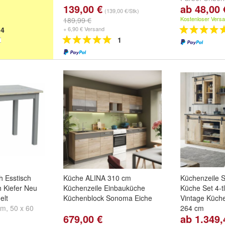
139,00 €
ab 48,00 
Lackiert
,
Erle
(139,00 €/Stk)
Kostenloser Vers
189,99 €
4
+ 6,90 € Versand
1
h Esstisch
Küche ALINA 310 cm
Küchenzeile 
h Kiefer Neu
Küchenzeile Einbauküche
Küche Set 4-
elt
Küchenblock Sonoma Eiche
Vintage Küch
cm
,
50 x 60
264 cm
679,00 €
ab 1.349,
und
weitere ...
Beleuchtung: