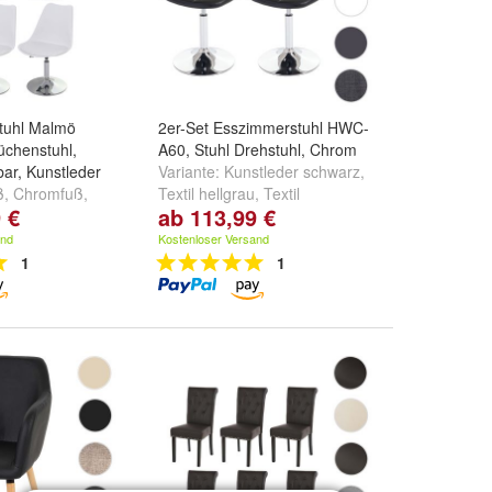
stuhl Malmö
2er-Set Esszimmerstuhl HWC-
üchenstuhl,
A60, Stuhl Drehstuhl, Chrom
bar, Kunstleder
Variante:
Kunstleder schwarz
,
ß, Chromfuß
,
Textil hellgrau
,
Textil
 €
ab 113,99 €
Chromfuß
und
dunkelgrau
und
weitere ...
omfuß
and
Kostenloser Versand
1
1