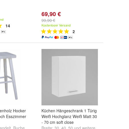
69,90 €
and
99,90 €
14
Kostenloser Versand
2
henholz Hocker
Küchen Hängeschrank 1 Türig
och Esszimmer
Weiß Hochglanz Weiß Matt 30
- 70 cm soft close
andelt
,
Buche
Breite:
30
,
40
,
50
und
weitere