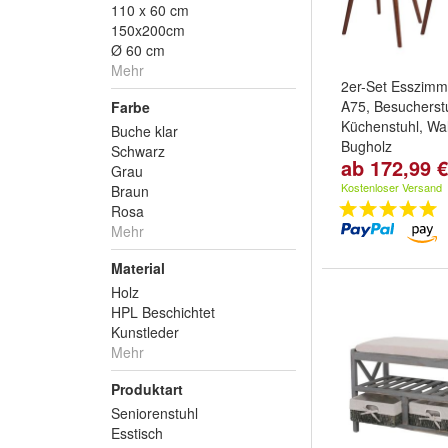
110 x 60 cm
150x200cm
Ø 60 cm
Mehr
2er-Set Esszimm
A75, Besucherst
Farbe
Küchenstuhl, Wa
Buche klar
Bugholz
Schwarz
ab 172,99 €
Variante:
Kunstl
Grau
Kunstleder crem
Kostenloser Versand
Braun
und
weitere ...
Rosa
Mehr
Material
Holz
HPL Beschichtet
Kunstleder
Mehr
Produktart
Seniorenstuhl
Esstisch