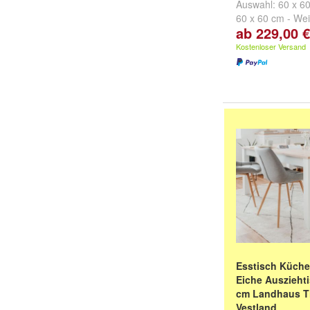
Auswahl:
60 x 6
60 x 60 cm - We
ab 229,00 €
cm - Mocca
und
Kostenloser Versand
Esstisch Küche
Eiche Ausziehti
cm Landhaus T
Vestland