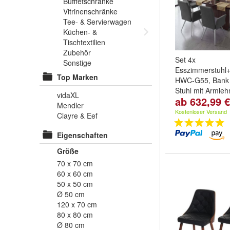
Bufffetschränke
Vitrinenschränke
Tee- & Servierwagen
Küchen- &
Tischtextilien
Zubehör
Set 4x
Sonstige
Esszimmerstuhl+
Top Marken
HWC-G55, Bank 
Stuhl mit Armleh
vidaXL
ab 632,99 €
Variante:
Grau-b
Mendler
160cm
und
Grau
Kostenloser Versand
Clayre & Eef
180cm
Eigenschaften
Größe
70 x 70 cm
60 x 60 cm
50 x 50 cm
Ø 50 cm
120 x 70 cm
80 x 80 cm
Ø 80 cm