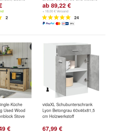
€
ab 89,22 €
und
weitere ...
...
and
+ 18,00 € Versand
2
24
Single-Küche
vidaXL Schubunterschrank
tlg Used Wood
Lyon Betongrau 60x46x81,5
enblock Stove
cm Holzwerkstoff
49 €
67,99 €
LED-