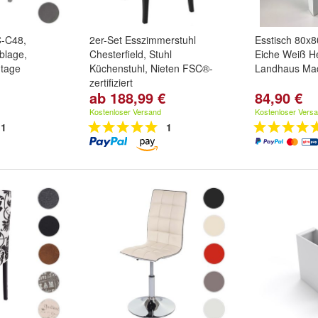
-C48,
2er-Set Esszimmerstuhl
Esstisch 80x
blage,
Chesterfield, Stuhl
Eiche Weiß H
ntage
Küchenstuhl, Nieten FSC®-
Landhaus Ma
zertifiziert
ab 188,99 €
84,90 €
nd
Braun
Variante:
Kunstleder, schwarz,
dunkle Beine
und
Kunstleder,
Kostenloser Versand
Kostenloser Vers
creme, dunkle Beine
1
1