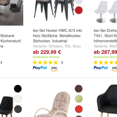
6er-Set Hocker HWC-A73 inkl.
6er-Set Dreh
Sitzbank
Holz-Sitzfläche, Metallhocker
T501, Stuhl K
Küchenstuhl
Sitzhocker, Industrial
höhenverstell
ne
Variante:
Schwarz
,
Rot
,
Grau
Variante:
Wei
ab 229,99 €
ab 287,99
raun Bank
und
weitere ...
Dunkelgrau, 
-braun Bank
Schwarz, Chr
Kostenloser Versand
Kostenloser Vers
1
1