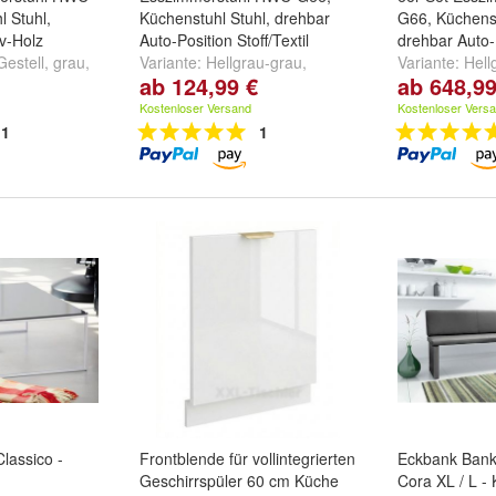
 Stuhl,
Küchenstuhl Stuhl, drehbar
G66, Küchenst
iv-Holz
Auto-Position Stoff/Textil
drehbar Auto-
Gestell, grau
,
Variante:
Hellgrau-grau
,
Variante:
Hell
ab 124,99 €
ab 648,99
 beige
,
Hellgrau-grau, mit Armlehne
,
Armlehne
,
Br
stell, orange
Braun-dunkelbraun
und
Braun-dunkelb
Kostenloser Versand
Kostenloser Vers
weitere ...
Armlehne
un
1
1
Classico -
Frontblende für vollintegrierten
Eckbank Bank
Geschirrspüler 60 cm Küche
Cora XL / L -