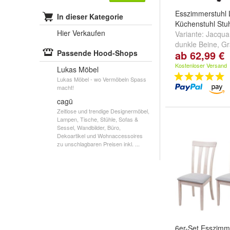
Esszimmerstuhl L
In dieser Kategorie
Küchenstuhl Stuhl
Hier Verkaufen
Variante:
Jacqua
dunkle Beine
,
Gr
Passende Hood-Shops
ab 62,99 €
Beine
,
Grau, hel
weitere ...
Kostenloser Versand
Lukas Möbel
Lukas Möbel - wo Vermöbeln Spass
macht!
cagü
Zeitlose und trendige Designermöbel,
Lampen, Tische, Stühle, Sofas &
Sessel, Wandbilder, Büro,
Dekoartikel und Wohnaccessoires
zu unschlagbaren Preisen inkl. ...
6er-Set Esszimm