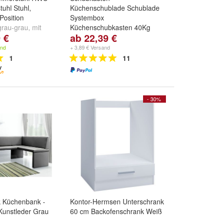
uhl Stuhl,
Küchenschublade Schublade
Position
Systembox
grau-grau, mit
Küchenschubkasten 40Kg
 €
ab 22,39 €
aun-dunkelbraun
,
Weiß
raun, mit
Länge:
270
,
300
,
350
und
and
+ 3,89 € Versand
d
weitere ...
weitere ...
1
11
- 30%
 Küchenbank -
Kontor-Hermsen Unterschrank
 Kunstleder Grau
60 cm Backofenschrank Weiß