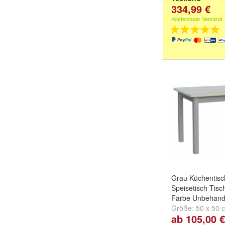
334,99 €
Kostenloser Versand
Grau Küchentisc
Speisetisch Tisc
Farbe Unbehand
Größe:
50 x 50 
ab 105,00 €
cm
,
50 x 70 cm