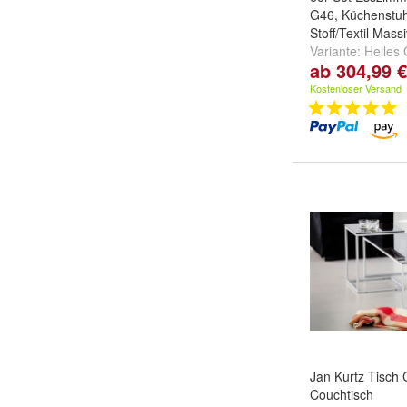
G46, Küchenstuhl
Stoff/Textil Mass
Variante:
Helles 
ab 304,99 €
Dunkles Gestell,
Naturfarbenes Ge
Kostenloser Versand
und
weitere ...
Jan Kurtz Tisch 
Couchtisch