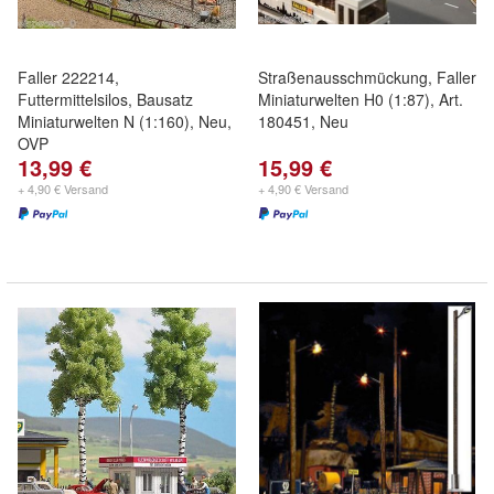
Faller 222214,
Straßenausschmückung, Faller
Futtermittelsilos, Bausatz
Miniaturwelten H0 (1:87), Art.
Miniaturwelten N (1:160), Neu,
180451, Neu
OVP
13,99 €
15,99 €
+ 4,90 € Versand
+ 4,90 € Versand