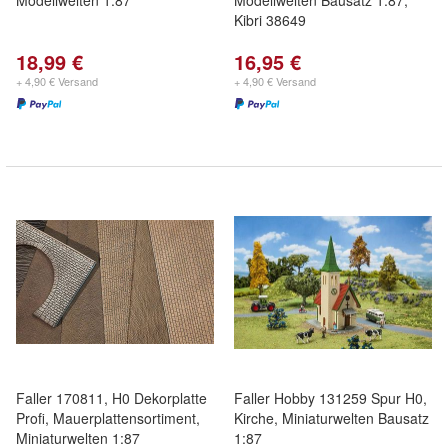
Modellwelten 1:87
Modellwelten Bausatz 1:87,
Kibri 38649
18,99 €
16,95 €
+ 4,90 € Versand
+ 4,90 € Versand
Faller 170811, H0 Dekorplatte
Faller Hobby 131259 Spur H0,
Profi, Mauerplattensortiment,
Kirche, Miniaturwelten Bausatz
Miniaturwelten 1:87
1:87