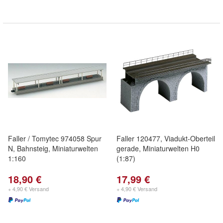
Faller / Tomytec 974058 Spur
Faller 120477, Viadukt-Oberteil
N, Bahnsteig, Miniaturwelten
gerade, Miniaturwelten H0
1:160
(1:87)
18,90 €
17,99 €
+ 4,90 € Versand
+ 4,90 € Versand