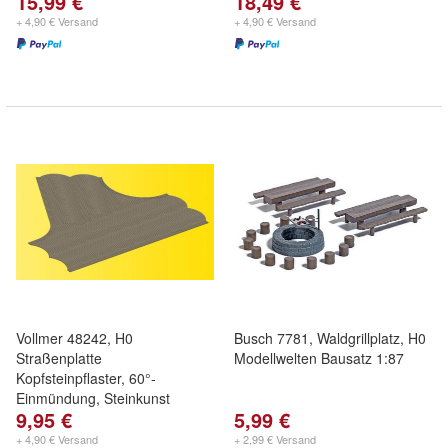
15,99 €
18,49 €
+ 4,90 € Versand
+ 4,90 € Versand
Vollmer 48242, H0
Busch 7781, Waldgrillplatz, H0
Straßenplatte
Modellwelten Bausatz 1:87
Kopfsteinpflaster, 60°-
Einmündung, Steinkunst
9,95 €
5,99 €
+ 4,90 € Versand
+ 2,99 € Versand