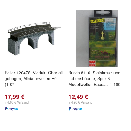
Faller 120478, Viadukt-Oberteil
Busch 8110, Steinkreuz und
gebogen, Miniaturwelten H0
Lebensbäume, Spur N
(1:87)
Modellwelten Bausatz 1:160
17,99 €
12,49 €
+ 4,90 € Versand
+ 4,90 € Versand