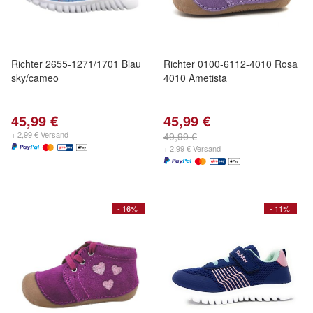
Richter 2655-1271/1701 Blau
Richter 0100-6112-4010 Rosa
sky/cameo
4010 Ametista
45,99 €
45,99 €
+ 2,99 € Versand
49,99 €
+ 2,99 € Versand
- 16%
- 11%