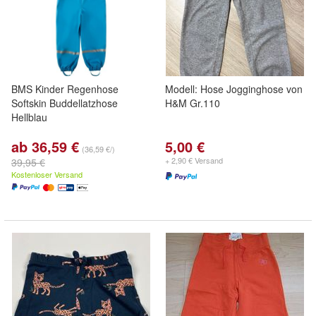
BMS Kinder Regenhose
Modell: Hose Jogginghose von
Softskin Buddellatzhose
H&M Gr.110
Hellblau
ab 36,59 €
5,00 €
(36,59 €/)
+ 2,90 € Versand
39,95 €
Kostenloser Versand