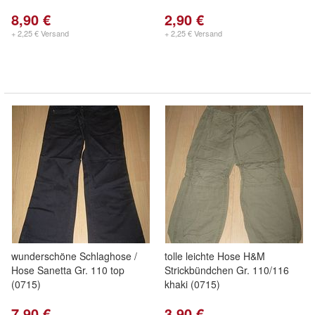
8,90 €
2,90 €
+ 2,25 € Versand
+ 2,25 € Versand
wunderschöne Schlaghose /
tolle leichte Hose H&M
Hose Sanetta Gr. 110 top
Strickbündchen Gr. 110/116
(0715)
khaki (0715)
7,90 €
3,90 €