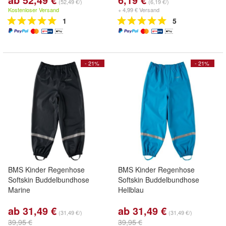
(52,49 €/)
(6,19 €/)
Kostenloser Versand
+ 4,99 € Versand
1
5
- 21%
- 21%
BMS Kinder Regenhose
BMS Kinder Regenhose
Softskin Buddelbundhose
Softskin Buddelbundhose
Marine
Hellblau
ab 31,49 €
ab 31,49 €
(31,49 €/)
(31,49 €/)
39,95 €
39,95 €