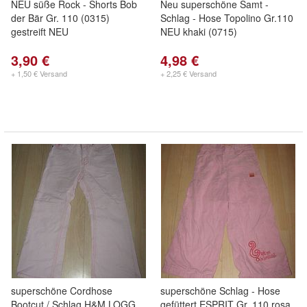
NEU süße Rock - Shorts Bob
Neu superschöne Samt -
der Bär Gr. 110 (0315)
Schlag - Hose Topolino Gr.110
gestreift NEU
NEU khaki (0715)
3,90 €
4,98 €
+ 1,50 € Versand
+ 2,25 € Versand
superschöne Cordhose
superschöne Schlag - Hose
Bootcut / Schlag H&M LOGG
gefüttert ESPRIT Gr. 110 rosa