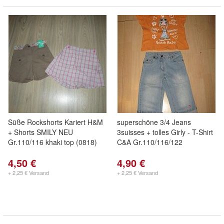
Süße Rockshorts Kariert H&M
superschöne 3/4 Jeans
+ Shorts SMILY NEU
3suisses + tolles Girly - T-Shirt
Gr.110/116 khaki top (0818)
C&A Gr.110/116/122
4,50 €
4,90 €
+ 2,25 € Versand
+ 2,25 € Versand