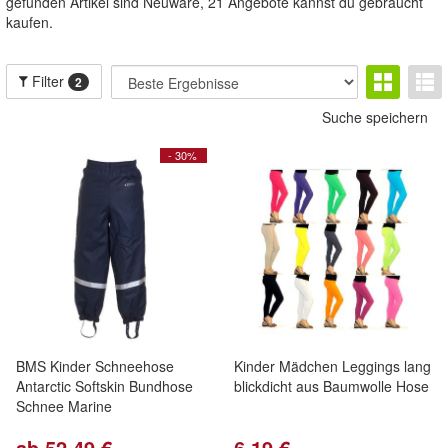
gefunden Artikel sind Neuware, 21 Angebote kannst du gebraucht
kaufen.
Filter
2
Suche speichern
- 30%
BMS Kinder Schneehose
Kinder Mädchen Leggings lang
Antarctic Softskin Bundhose
blickdicht aus Baumwolle Hose
Schnee Marine
ab 52,49 €
6,19 €