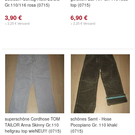
Gr.110/116 rosa (0715)
top (0715)
3,90 €
6,90 €
+ 2,25 € Versand
+ 2,25 € Versand
superschöne Cordhose TOM
schönes Samt - Hose
TAILOR Anna Skinny Gr.110
Pocopiano Gr. 110 khaki
hellgrau top wieNEU!!! (0715)
(0715)