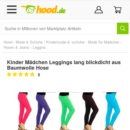
Hood
›
Mode & Schuhe
›
Kindermode & -schuhe
›
Mode für Mädchen
›
Hosen & Jeans
›
Leggins
Kinder Mädchen Leggings lang blickdicht aus
Baumwolle Hose
5