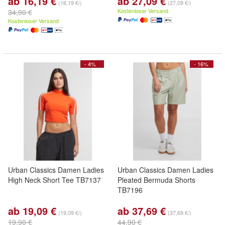
ab 16,19 €
ab 27,09 €
(16,19 €/)
(27,09 €/)
Kostenloser Versand
34,90 €
Kostenloser Versand
- 4%
- 16%
Urban Classics Damen Ladies
Urban Classics Damen Ladies
High Neck Short Tee TB7137
Pleated Bermuda Shorts
TB7196
ab 19,09 €
ab 37,69 €
(19,09 €/)
(37,69 €/)
19,90 €
44,90 €