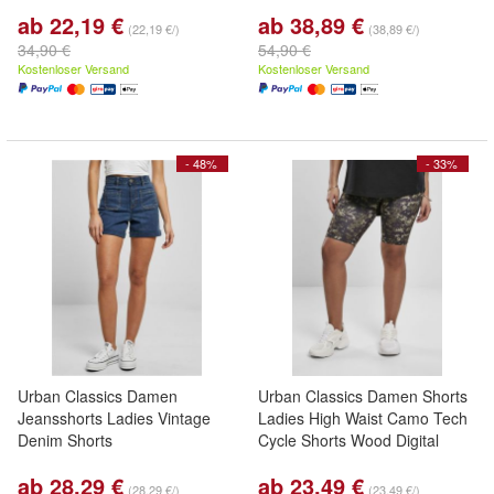
ab 22,19 €
ab 38,89 €
(22,19 €/)
(38,89 €/)
34,90 €
54,90 €
Kostenloser Versand
Kostenloser Versand
- 48%
- 33%
Urban Classics Damen
Urban Classics Damen Shorts
Jeansshorts Ladies Vintage
Ladies High Waist Camo Tech
Denim Shorts
Cycle Shorts Wood Digital
ab 28,29 €
ab 23,49 €
(28,29 €/)
(23,49 €/)