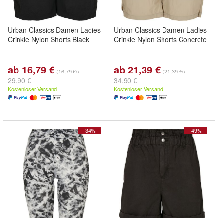
Urban Classics Damen Ladies
Urban Classics Damen Ladies
Crinkle Nylon Shorts Black
Crinkle Nylon Shorts Concrete
ab 16,79 €
ab 21,39 €
(16,79 €/)
(21,39 €/)
29,90 €
34,90 €
Kostenloser Versand
Kostenloser Versand
- 34%
- 49%