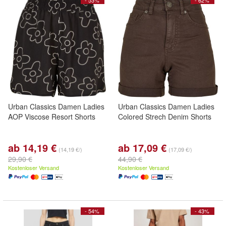
- 53%
- 62%
Urban Classics Damen Ladies
Urban Classics Damen Ladies
AOP Viscose Resort Shorts
Colored Strech Denim Shorts
ab 14,19 €
ab 17,09 €
(14,19 €/)
(17,09 €/)
29,90 €
44,90 €
Kostenloser Versand
Kostenloser Versand
- 54%
- 43%