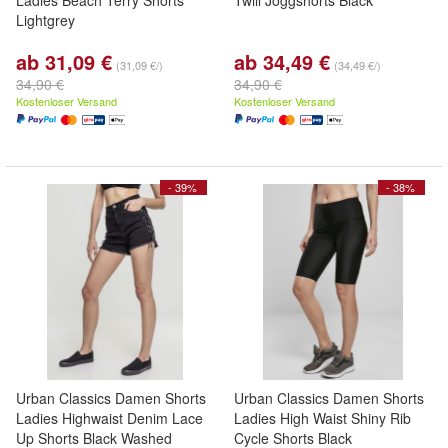
Ladies Beach Terry Shorts
Twill Joggshorts Black
Lightgrey
ab 31,09 €
ab 34,49 €
(31,09 €/)
(34,49 €/)
34,90 €
34,90 €
Kostenloser Versand
Kostenloser Versand
- 39%
- 38%
Urban Classics Damen Shorts
Urban Classics Damen Shorts
Ladies Highwaist Denim Lace
Ladies High Waist Shiny Rib
Up Shorts Black Washed
Cycle Shorts Black