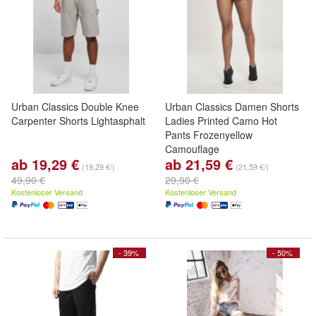
Urban Classics Double Knee
Urban Classics Damen Shorts
Carpenter Shorts Lightasphalt
Ladies Printed Camo Hot
Pants Frozenyellow
Camouflage
ab 19,29 €
ab 21,59 €
(19,29 €/)
(21,59 €/)
49,90 €
29,90 €
Kostenloser Versand
Kostenloser Versand
- 39%
- 50%