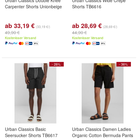
Urban Classics Double Knee
Urban Classics Wide Crepe
Carpenter Shorts Unionbeige
Shorts TB6616
ab 33,19 €
ab 28,69 €
(33,19 €/)
(28,69 €/)
49,90 €
44,90 €
Kostenloser Versand
Kostenloser Versand
- 26%
- 36%
Urban Classics Basic
Urban Classics Damen Ladies
Seersucker Shorts TB6617
Organic Cotton Bermuda Pants