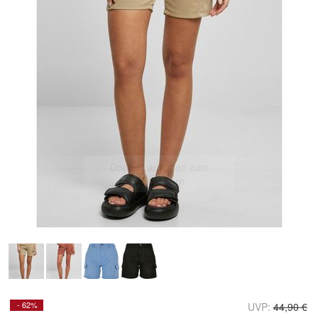
Doppelt antippen zum
vergrößern
- 62%
UVP:
44,90 €