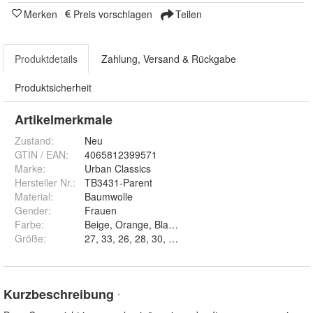
Merken
Preis vorschlagen
Teilen
Produktdetails
Zahlung, Versand & Rückgabe
Produktsicherheit
Artikelmerkmale
Zustand:
Neu
GTIN / EAN:
4065812399571
Marke:
Urban Classics
Hersteller Nr.:
TB3431-Parent
Material
:
Baumwolle
Gender
:
Frauen
Farbe
:
Beige, Orange, Blau und Black
Größe
:
27, 33, 26, 28, 30, 29, 31, 32 und 34
Kurzbeschreibung
*