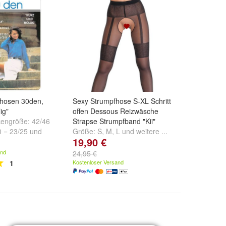
fhosen 30den,
Sexy Strumpfhose S-XL Schritt
ig"
offen Dessous Reizwäsche
kengröße:
42/46
Strapse Strumpfband "Kii"
0 = 23/25
und
Größe:
S
,
M
,
L
und
weitere ...
19,90 €
and
24,95 €
1
Kostenloser Versand