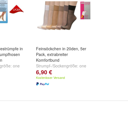
estrümpfe in
Feinsöckchen in 20den, 5er
rumpfhosen
Pack, extrabreiter
en
Komfortbund
ngröße:
one
Strumpf-/Sockengröße:
one
6,90 €
size
Kostenloser Versand