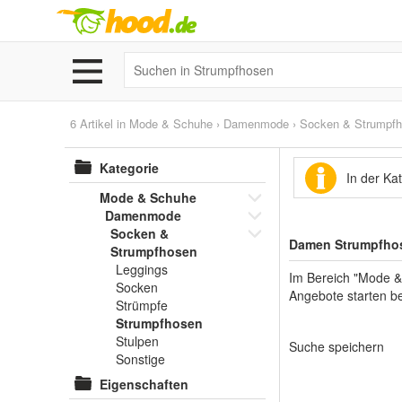
6 Artikel in
Mode & Schuhe
›
Damenmode
›
Socken & Strumpf
Kategorie
In der Ka
Mode & Schuhe
Damenmode
Socken &
Damen Strumpfhos
Strumpfhosen
Leggings
Im Bereich "Mode &
Socken
Angebote starten be
Strümpfe
Strumpfhosen
Stulpen
Suche speichern
Sonstige
Eigenschaften