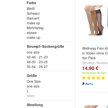
Farbe
Weiß
Schwarz
diamant
make up
Mehrfarbig
elysee
make-up
Strumpf--Sockengröße
Wellness-Fein-K
one size
in 30den ohne 
42-46 - 21-23
5er Pack
46-50 - 23-25
Strumpf-/Socke
50-54 - 25-27
14,90 €
size
und
one siz
Kostenloser Versand
Größe
One Size
one size
L
Mehr
Abteilung