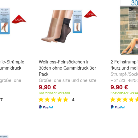
nie-Strümpfe
Wellness-Feinsöckchen in
2 Feinstrump
Gummidruck
30den ohne Gummidruck 3er
"kurz und moll
Pack
Strumpf-/Soc
ngröße:
one
Größe:
one size
und
one size
= 21/23
,
46/5
9,90 €
9,90 €
e
50/54 = 25/27
Kostenloser Versand
Kostenloser Vers
7
4