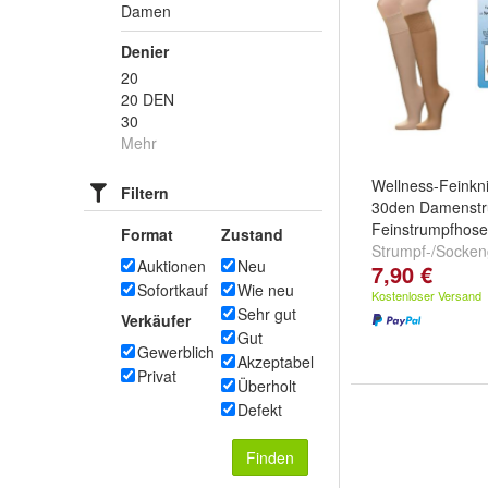
Damen
Denier
20
20 DEN
30
Mehr
Wellness-Feinkni
Filtern
30den Damenst
Feinstrumpfhos
Format
Zustand
Strumpf-/Socke
Auktionen
Neu
7,90 €
size
Sofortkauf
Wie neu
Kostenloser Versand
Sehr gut
Verkäufer
Gut
Gewerblich
Akzeptabel
Privat
Überholt
Defekt
Finden