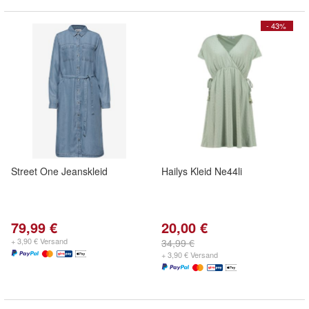
- 43%
Street One Jeanskleid
Hailys Kleid Ne44li
79,99 €
20,00 €
+ 3,90 € Versand
34,99 €
+ 3,90 € Versand