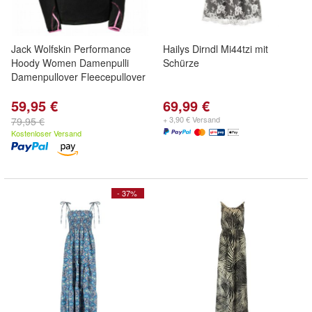
Jack Wolfskin Performance
Hailys Dirndl Mi44tzi mit
Hoody Women Damenpulli
Schürze
Damenpullover Fleecepullover
59,95 €
69,99 €
+ 3,90 € Versand
79,95 €
Kostenloser Versand
- 37%