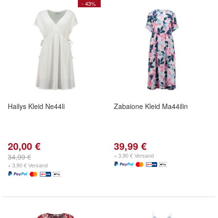
- 43%
Hailys Kleid Ne44li
Zabaione Kleid Ma44ilin
20,00 €
39,99 €
+ 3,90 € Versand
34,99 €
+ 3,90 € Versand