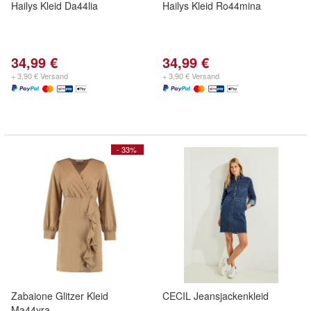
Hailys Kleid Da44lia
Hailys Kleid Ro44mina
34,99 €
34,99 €
+ 3,90 € Versand
+ 3,90 € Versand
- 33%
Zabaione Glitzer Kleid
CECIL Jeansjackenkleid
Ma44yra