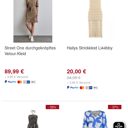
Street One durchgeknöpftes
Hailys Strickkleid Li44bby
Velour-Kleid
89,99 €
20,00 €
+ 3,90 € Versand
34,99 €
+ 3,90 € Versand
- 33%
- 37%