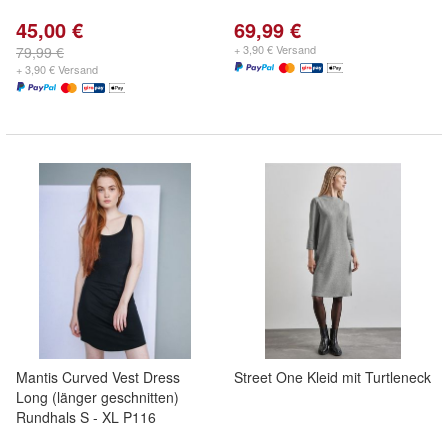
45,00 €
69,99 €
+ 3,90 € Versand
79,99 €
+ 3,90 € Versand
Mantis Curved Vest Dress
Street One Kleid mit Turtleneck
Long (länger geschnitten)
Rundhals S - XL P116