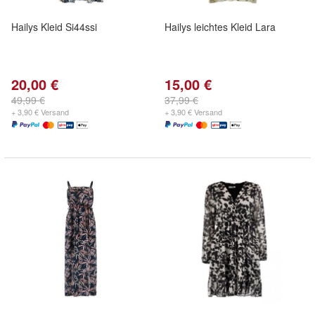
Hailys Kleid Si44ssi
Hailys leichtes Kleid Lara
20,00 €
15,00 €
49,99 €
37,99 €
+ 3,90 € Versand
+ 3,90 € Versand