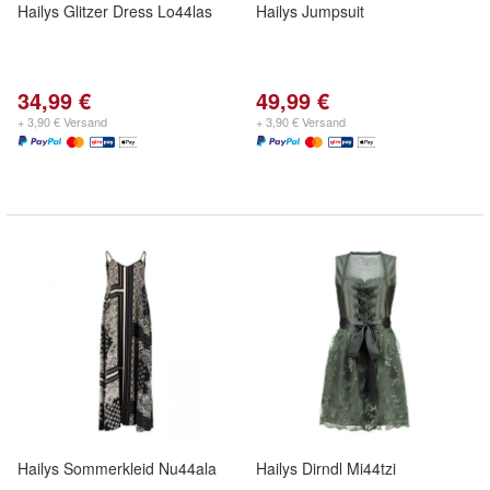
Hailys Glitzer Dress Lo44las
Hailys Jumpsuit
34,99 €
49,99 €
+ 3,90 € Versand
+ 3,90 € Versand
Hailys Sommerkleid Nu44ala
Hailys Dirndl Mi44tzi