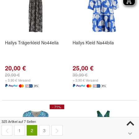
Hailys Trägerkleid No44elia
Hailys Kleid Na44bila
20,00 €
25,00 €
29,99 €
39,99 €
+ 3,90 € Versand
+ 3,90 € Versand
- 71%
325 Artikel auf 7 Seiten
1
2
3