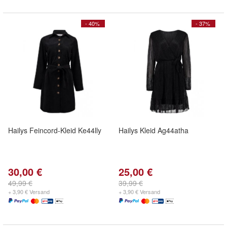
- 40%
- 37%
Hailys Feincord-Kleid Ke44lly
Hailys Kleid Ag44atha
30,00 €
25,00 €
49,99 €
39,99 €
+ 3,90 € Versand
+ 3,90 € Versand