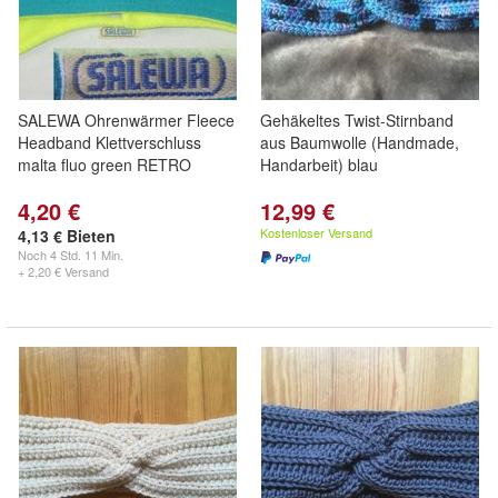
SALEWA Ohrenwärmer Fleece
Gehäkeltes Twist-Stirnband
Headband Klettverschluss
aus Baumwolle (Handmade,
malta fluo green RETRO
Handarbeit) blau
4,20 €
12,99 €
Kostenloser Versand
4,13 € Bieten
Noch
4 Std. 11 Min.
+ 2,20 € Versand