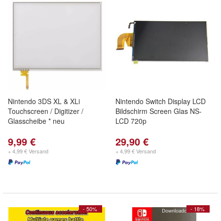
Nintendo 3DS XL & XLi
Nintendo Switch Display LCD
Touchscreen / Digitizer /
Bildschirm Screen Glas NS-
Glasscheibe * neu
LCD 720p
9,99 €
29,90 €
+ 4,99 € Versand
+ 4,99 € Versand
- 50%
- 18%