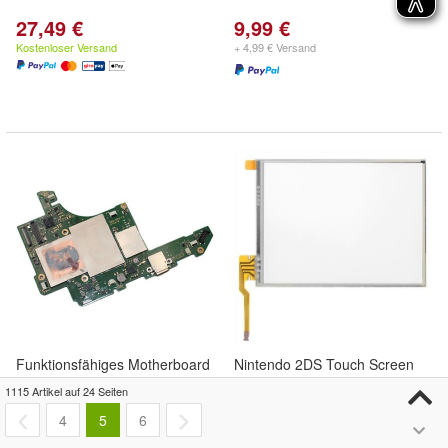
27,49 €
9,99 €
Kostenloser Versand
+ 4,99 € Versand
Funktionsfähiges Motherboard
Nintendo 2DS Touch Screen
Hauptplatine Nintendo
Digitizer neu
1115 Artikel auf 24 Seiten
SWITCH OLED HEG-CPU-10 +
4
5
6
EMMC
139,99 €
9,99 €