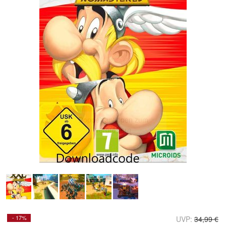
Doppelt antippen zum
vergrößern
- 17%
UVP:
34,99 €