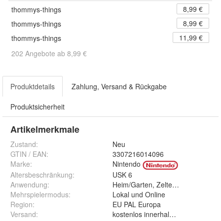
8,99 €
thommys-things
8,99 €
thommys-things
11,99 €
thommys-things
202 Angebote ab 8,99 €
Produktdetails
Zahlung, Versand & Rückgabe
Produktsicherheit
Artikelmerkmale
Zustand:
Neu
GTIN / EAN:
3307216014096
Marke:
Nintendo
Altersbeschränkung
:
USK 6
Anwendung
:
Heim/Garten, Zelten, Haus, Wohn
Mehrspielermodus
:
Lokal und Online
Region
:
EU PAL Europa
Versand
:
kostenlos innerhalb 24 Std. als Ho