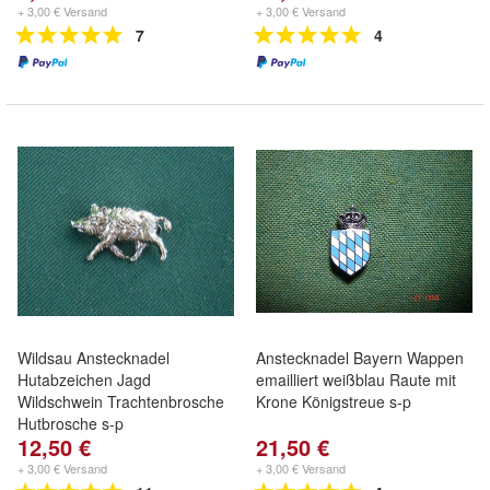
+ 3,00 € Versand
+ 3,00 € Versand
7
4
Wildsau Anstecknadel
Anstecknadel Bayern Wappen
Hutabzeichen Jagd
emailliert weißblau Raute mit
Wildschwein Trachtenbrosche
Krone Königstreue s-p
Hutbrosche s-p
12,50 €
21,50 €
+ 3,00 € Versand
+ 3,00 € Versand