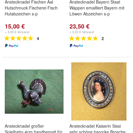
Anstecknadel Fischen Aal
Anstecknadel Bayern Staat
Hutschmuck Fischerei Fisch
Wappen emailliert Bayern mit
Hutabzeichen s-p
Löwen Abzeichen s-p
15,00 €
23,50 €
+ 3,00 € Versand
+ 3,00 € Versand
4
2
Anstecknadel großer
Anstecknadel Kaiserin Sissi
Spielhahn 4cm handbemalt für
sehr schöne barocke Brosche