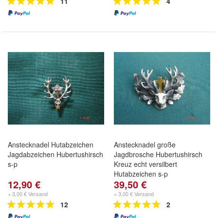
11
4
Anstecknadel Hutabzeichen
Anstecknadel große
Jagdabzeichen Hubertushirsch
Jagdbrosche Hubertushirsch
s-p
Kreuz echt versilbert
Hutabzeichen s-p
12,90 €
39,50 €
+ 3,00 € Versand
+ 3,00 € Versand
12
2