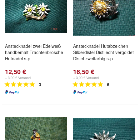
Anstecknadel zwei Edelweiß
Anstecknadel Hutabzeichen
handbemalt Trachtenbrosche
Silberdistel Distl echt vergoldet
Hutnadel s-p
Distel zweifarbig s-p
12,50 €
16,50 €
+ 3,00 € Versand
+ 3,00 € Versand
3
6