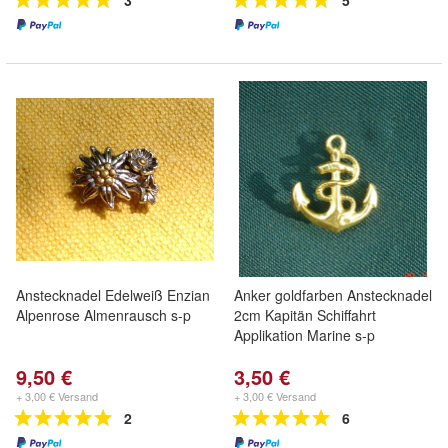
3
5
Anstecknadel Edelweiß Enzian
Anker goldfarben Anstecknadel
Alpenrose Almenrausch s-p
2cm Kapitän Schiffahrt
Applikation Marine s-p
9,50 €
3,50 €
+ 3,00 € Versand
+ 3,00 € Versand
2
6