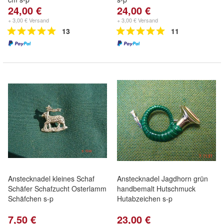
24,00 €
24,00 €
+ 3,00 € Versand
+ 3,00 € Versand
13
11
Anstecknadel kleines Schaf
Anstecknadel Jagdhorn grün
Schäfer Schafzucht Osterlamm
handbemalt Hutschmuck
Schäfchen s-p
Hutabzeichen s-p
7,50 €
23,00 €