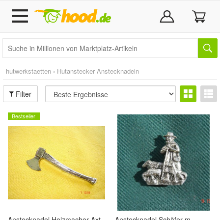
hutwerkstaetten
›
Hutanstecker Anstecknadeln
Filter
Bestseller
Anstecknadel Holzmacher Axt
Anstecknadel Schäfer m