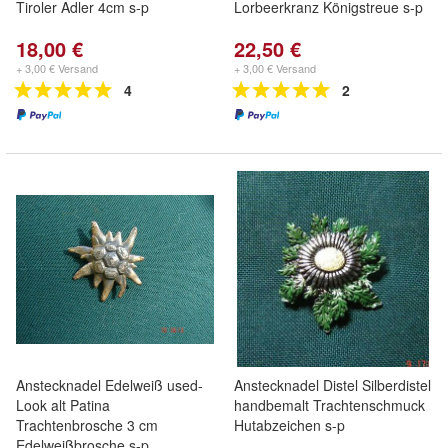
Tiroler Adler 4cm s-p
Lorbeerkranz Königstreue s-p
18,00 €
22,50 €
+ 3,00 € Versand
+ 3,00 € Versand
4
2
Anstecknadel Edelweiß used-
Anstecknadel Distel Silberdistel
Look alt Patina
handbemalt Trachtenschmuck
Trachtenbrosche 3 cm
Hutabzeichen s-p
Edelweißbrosche s-p