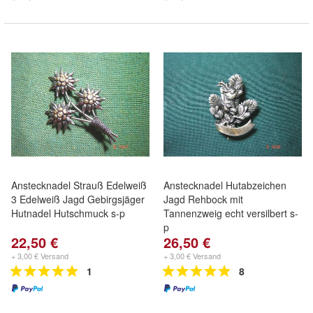
Anstecknadel Strauß Edelweiß
Anstecknadel Hutabzeichen
3 Edelweiß Jagd Gebirgsjäger
Jagd Rehbock mit
Hutnadel Hutschmuck s-p
Tannenzweig echt versilbert s-
p
22,50 €
26,50 €
+ 3,00 € Versand
+ 3,00 € Versand
1
8