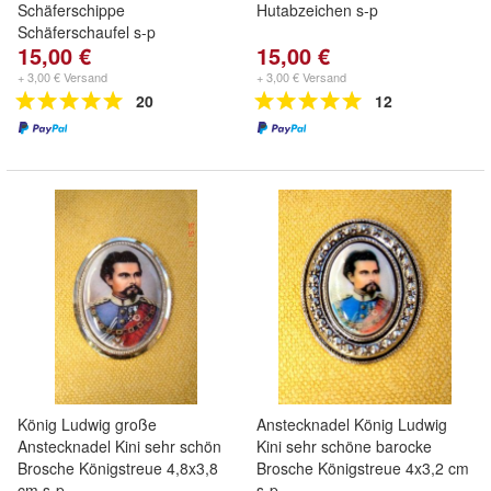
Schäferschippe
Hutabzeichen s-p
Schäferschaufel s-p
15,00 €
15,00 €
+ 3,00 € Versand
+ 3,00 € Versand
20
12
König Ludwig große
Anstecknadel König Ludwig
Anstecknadel Kini sehr schön
Kini sehr schöne barocke
Brosche Königstreue 4,8x3,8
Brosche Königstreue 4x3,2 cm
cm s-p
s-p