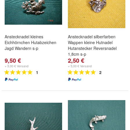
Anstecknadel kleines
Anstecknadel silberfarben
Eichhörnchen Hutabzeichen
Wappen kleine Hutnadel
Jagd Wandern s-p
Hutanstecker Reversnadel
1,8cm s-p
9,50 €
2,50 €
+ 3,00 € Versand
+ 3,00 € Versand
1
2