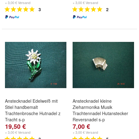
+ 3,00 € Versand
+ 3,00 € Versand
3
2
Anstecknadel Edelweiß mit
Anstecknadel kleine
Stiel handbemalt
Zieharmonika Musik
Trachtenbrosche Hutnadel z
Trachtennadel Hutanstecker
Tracht s-p
Reversnadel s-p
19,50 €
7,00 €
+ 3,00 € Versand
+ 3,00 € Versand