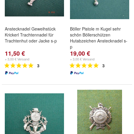
Anstecknadel Geweihstück
Böller Pistole m Kugel sehr
Krickerl Trachtennadel für
schön Böllerschützen
Trachtenhut oder Jacke s-p
Hutabzeichen Anstecknadel s-
p
11,50 €
19,00 €
+ 3,00 € Versand
+ 3,00 € Versand
3
3