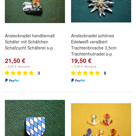
Anstecknadel handbemalt
Anstecknadel schönes
Schäfer mit Schäfchen
Edelweiß versilbert
Schafzucht Schäferei s-p
Trachtenbrosche 3,5cm
Trachtenhutnadel s-p
21,50 €
19,50 €
+ 3,00 € Versand
+ 3,00 € Versand
3
8