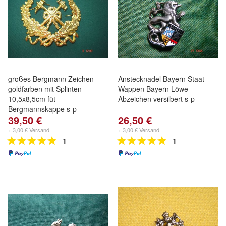
großes Bergmann Zeichen
Anstecknadel Bayern Staat
goldfarben mit Splinten
Wappen Bayern Löwe
10,5x8,5cm füt
Abzeichen versilbert s-p
Bergmannskappe s-p
39,50 €
26,50 €
+ 3,00 € Versand
+ 3,00 € Versand
1
1