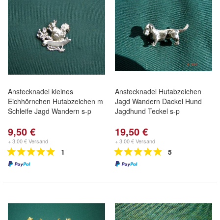
Anstecknadel kleines
Anstecknadel Hutabzeichen
Eichhörnchen Hutabzeichen m
Jagd Wandern Dackel Hund
Schleife Jagd Wandern s-p
Jagdhund Teckel s-p
9,50 €
19,50 €
+ 3,00 € Versand
+ 3,00 € Versand
1
5