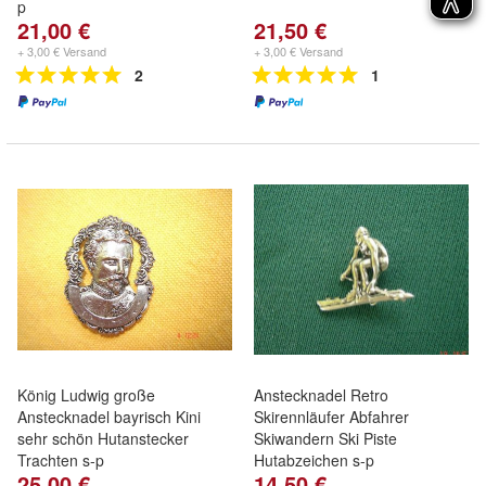
p
21,00 €
21,50 €
+ 3,00 € Versand
+ 3,00 € Versand
2
1
König Ludwig große
Anstecknadel Retro
Anstecknadel bayrisch Kini
Skirennläufer Abfahrer
sehr schön Hutanstecker
Skiwandern Ski Piste
Trachten s-p
Hutabzeichen s-p
25,00 €
14,50 €