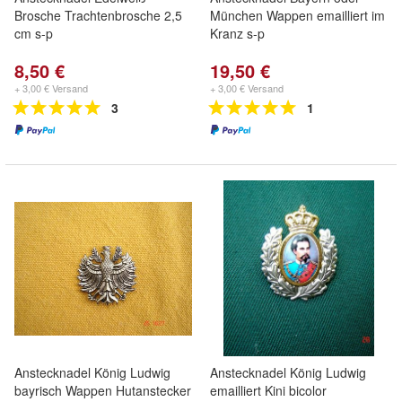
Brosche Trachtenbrosche 2,5
München Wappen emailliert im
cm s-p
Kranz s-p
8,50 €
19,50 €
+ 3,00 € Versand
+ 3,00 € Versand
3
1
Anstecknadel König Ludwig
Anstecknadel König Ludwig
bayrisch Wappen Hutanstecker
emailliert Kini bicolor