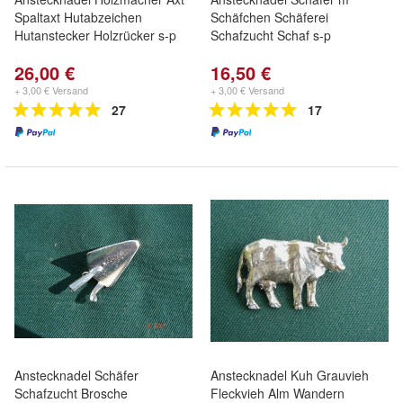
Spaltaxt Hutabzeichen
Schäfchen Schäferei
Hutanstecker Holzrücker s-p
Schafzucht Schaf s-p
26,00 €
16,50 €
+ 3,00 € Versand
+ 3,00 € Versand
27
17
Anstecknadel Schäfer
Anstecknadel Kuh Grauvieh
Schafzucht Brosche
Fleckvieh Alm Wandern