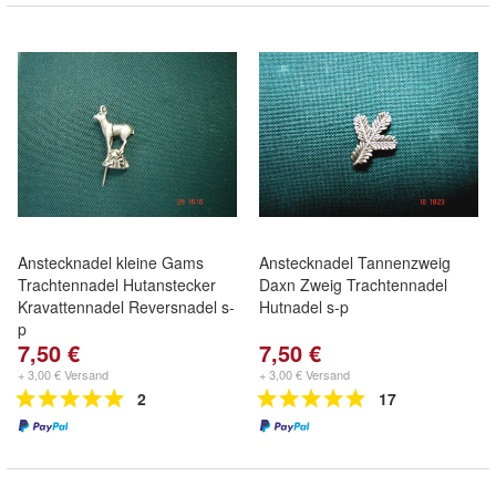
Anstecknadel kleine Gams
Anstecknadel Tannenzweig
Trachtennadel Hutanstecker
Daxn Zweig Trachtennadel
Kravattennadel Reversnadel s-
Hutnadel s-p
p
7,50 €
7,50 €
+ 3,00 € Versand
+ 3,00 € Versand
2
17