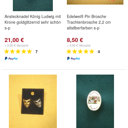
Anstecknadel König Ludwig mit
Edelweiß Pin Brosche
Krone goldglitzernd sehr schön
Trachtenbrosche 2,2 cm
s-p
altsilberfarben s-p
21,00 €
8,50 €
+ 3,00 € Versand
+ 3,00 € Versand
7
4