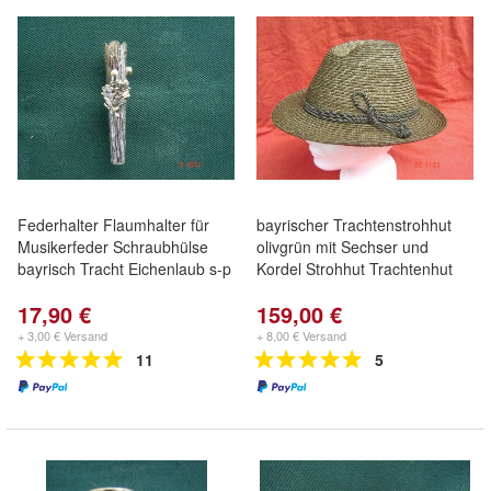
Federhalter Flaumhalter für
bayrischer Trachtenstrohhut
Musikerfeder Schraubhülse
olivgrün mit Sechser und
bayrisch Tracht Eichenlaub s-p
Kordel Strohhut Trachtenhut
17,90 €
159,00 €
+ 3,00 € Versand
+ 8,00 € Versand
11
5