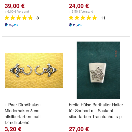
39,00 €
24,00 €
+ 6,00 € Versand
+ 3,50 € Versand
8
11
1 Paar Dirndlhaken
breite Hülse Barthalter Halter
Miederhaken 3 cm
für Saubart mit Saukopf
altsilberfarben matt
silberfarben Trachtenhut s-p
Dirndlzubehör
3,20 €
27,00 €