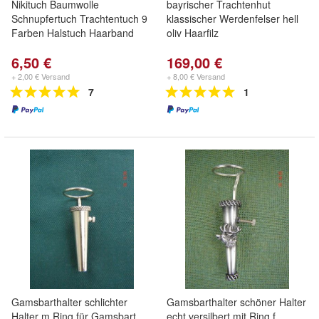
Nikituch Baumwolle
bayrischer Trachtenhut
Schnupfertuch Trachtentuch 9
klassischer Werdenfelser hell
Farben Halstuch Haarband
oliv Haarfilz
6,50 €
169,00 €
+ 2,00 € Versand
+ 8,00 € Versand
7
1
Gamsbarthalter schlichter
Gamsbarthalter schöner Halter
Halter m Ring für Gamsbart
echt versilbert mit Ring f