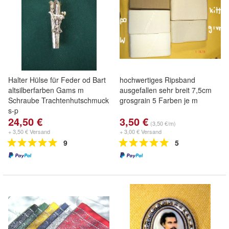
Halter Hülse für Feder od Bart
hochwertiges Ripsband
altsilberfarben Gams m
ausgefallen sehr breit 7,5cm
Schraube Trachtenhutschmuck
grosgrain 5 Farben je m
s-p
24,50 €
3,50 €
(3,50 €/m)
+ 3,50 € Versand
+ 3,00 € Versand
9
5