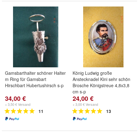
Gamsbarthalter schöner Halter
König Ludwig große
m Ring für Gamsbart
Anstecknadel Kini sehr schön
Hirschbart Hubertushirsch s-p
Brosche Königstreue 4,8x3,8
cm s-p
34,00 €
24,00 €
+ 3,50 € Versand
+ 3,00 € Versand
11
13