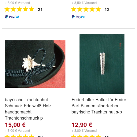
+ 3,00 € Versand
+ 3,50 € Versand
21
12
bayrische Trachtenhut -
Federhalter Halter für Feder
Schmuck Edelweiß Holz
Bart Blumen silberfarben
handgemacht
bayrische Trachtenhut s-p
Trachtenschmuck p
15,00 €
12,90 €
+ 6,00 € Versand
+ 3,00 € Versand