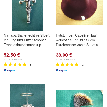
Gamsbarthalter echt versilbert
Hutstumpen Capeline Haar
mit Ring und Puffer schöner
weinrot 140 gr Rd ca 8cm
Trachtenhutschmuck s-p
Durchmesser 38cm Stu 829
52,50 €
38,00 €
+ 3,50 € Versand
+ 7,00 € Versand
6
2