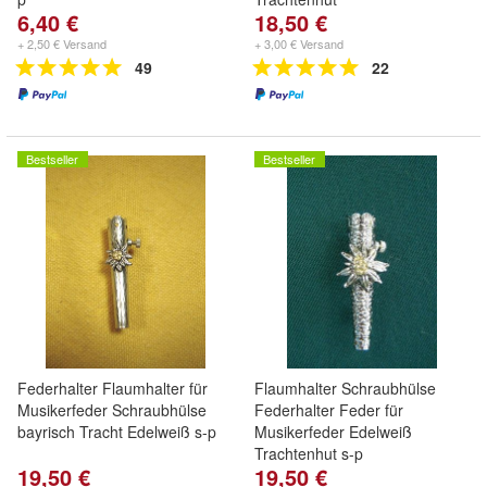
6,40 €
18,50 €
+ 2,50 € Versand
+ 3,00 € Versand
49
22
Bestseller
Bestseller
Federhalter Flaumhalter für
Flaumhalter Schraubhülse
Musikerfeder Schraubhülse
Federhalter Feder für
bayrisch Tracht Edelweiß s-p
Musikerfeder Edelweiß
Trachtenhut s-p
19,50 €
19,50 €