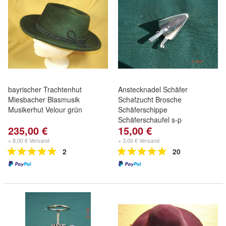
bayrischer Trachtenhut
Anstecknadel Schäfer
Miesbacher Blasmusik
Schafzucht Brosche
Musikerhut Velour grün
Schäferschippe
Schäferschaufel s-p
235,00 €
15,00 €
+ 8,00 € Versand
+ 3,00 € Versand
2
20