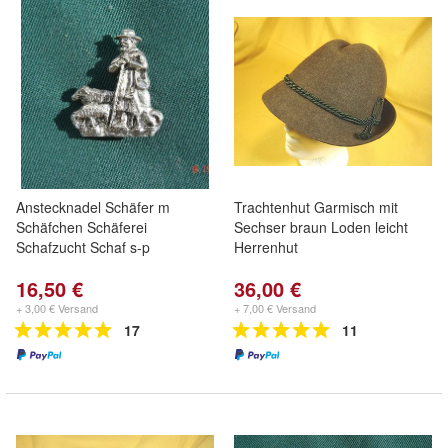
Anstecknadel Schäfer m
Trachtenhut Garmisch mit
Schäfchen Schäferei
Sechser braun Loden leicht
Schafzucht Schaf s-p
Herrenhut
16,50 €
36,00 €
+ 3,00 € Versand
+ 7,00 € Versand
17
11