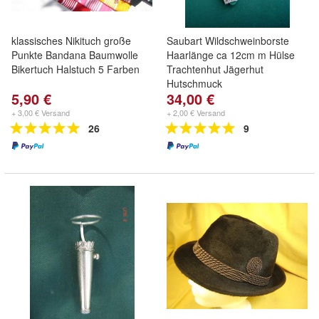
klassisches Nikituch große
Saubart Wildschweinborste
Punkte Bandana Baumwolle
Haarlänge ca 12cm m Hülse
Bikertuch Halstuch 5 Farben
Trachtenhut Jägerhut
Hutschmuck
5,90 €
34,00 €
+ 3,00 € Versand
+ 2,00 € Versand
26
9