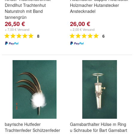
Dirndlhut Trachtenhut
Holzmacher Hutanstecker
Naturstroh mit Band
Anstecknadel
tannengrün
26,50 €
26,00 €
+ 7,00 € Versand
+ 2,00 € Versand
8
6
bayrische Hutfeder
Gamsbarthalter Hülse m Ring
Trachtenfeder Schützenfeder
u Schraube für Bart Gamsbart