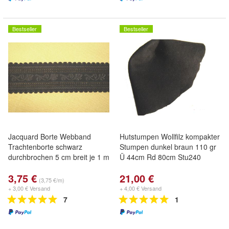
Bestseller
Bestseller
Jacquard Borte Webband
Hutstumpen Wollfilz kompakter
Trachtenborte schwarz
Stumpen dunkel braun 110 gr
durchbrochen 5 cm breit je 1 m
Ü 44cm Rd 80cm Stu240
3,75 €
21,00 €
(3,75 €/m)
+ 3,00 € Versand
+ 4,00 € Versand
7
1