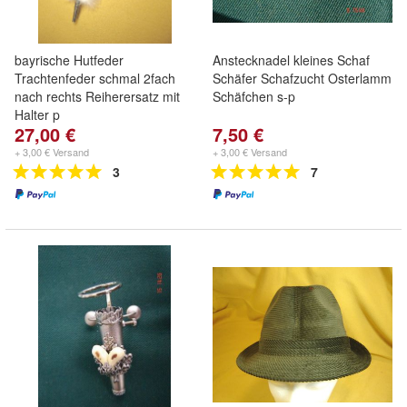
bayrische Hutfeder
Anstecknadel kleines Schaf
Trachtenfeder schmal 2fach
Schäfer Schafzucht Osterlamm
nach rechts Reiherersatz mit
Schäfchen s-p
Halter p
27,00 €
7,50 €
+ 3,00 € Versand
+ 3,00 € Versand
3
7