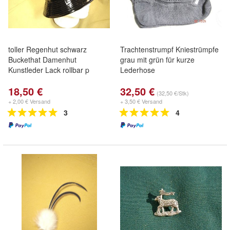
toller Regenhut schwarz
Trachtenstrumpf Kniestrümpfe
Buckethat Damenhut
grau mit grün für kurze
Kunstleder Lack rollbar p
Lederhose
18,50 €
32,50 €
(32,50 €/Stk)
+ 2,00 € Versand
+ 3,50 € Versand
3
4