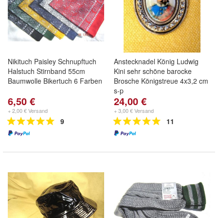
Nikituch Paisley Schnupftuch
Anstecknadel König Ludwig
Halstuch Stirnband 55cm
Kini sehr schöne barocke
Baumwolle Bikertuch 6 Farben
Brosche Königstreue 4x3,2 cm
s-p
6,50 €
24,00 €
+ 2,00 € Versand
+ 3,00 € Versand
9
11