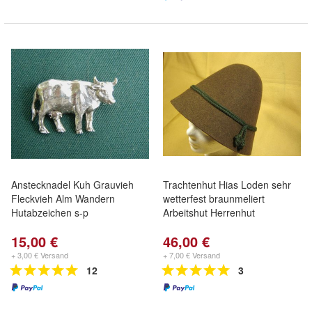
Anstecknadel Kuh Grauvieh
Trachtenhut Hias Loden sehr
Fleckvieh Alm Wandern
wetterfest braunmeliert
Hutabzeichen s-p
Arbeitshut Herrenhut
15,00 €
46,00 €
+ 3,00 € Versand
+ 7,00 € Versand
12
3