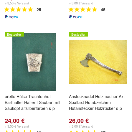
+ 3,50 € Versand
+ 3,00 € Versand
25
45
Bestseller
Bestseller
breite Hülse Trachtenhut
Anstecknadel Holzmacher Axt
Barthalter Halter f Saubart mit
Spaltaxt Hutabzeichen
Saukopf altsilberfarben s-p
Hutanstecker Holzrücker s-p
24,00 €
26,00 €
+ 3,50 € Versand
+ 3,00 € Versand