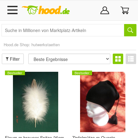
Hood.de Shop: hutwerkstaetten
Filter
Bestseller
Bestseller
Flaum m brauner Spitze 26cm
Zipfelmütze m Quaste