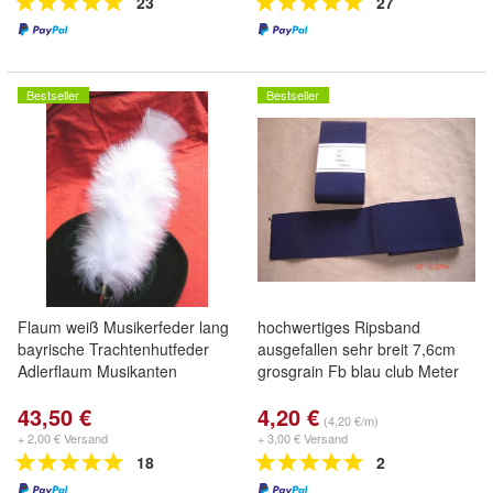
23
27
Bestseller
Bestseller
Flaum weiß Musikerfeder lang
hochwertiges Ripsband
bayrische Trachtenhutfeder
ausgefallen sehr breit 7,6cm
Adlerflaum Musikanten
grosgrain Fb blau club Meter
43,50 €
4,20 €
(4,20 €/m)
+ 2,00 € Versand
+ 3,00 € Versand
18
2