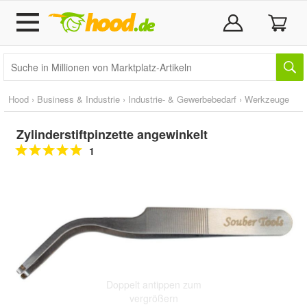
Hood
›
Business & Industrie
›
Industrie- & Gewerbebedarf
›
Werkzeuge
Zylinderstiftpinzette angewinkelt
1
Doppelt antippen zum
vergrößern