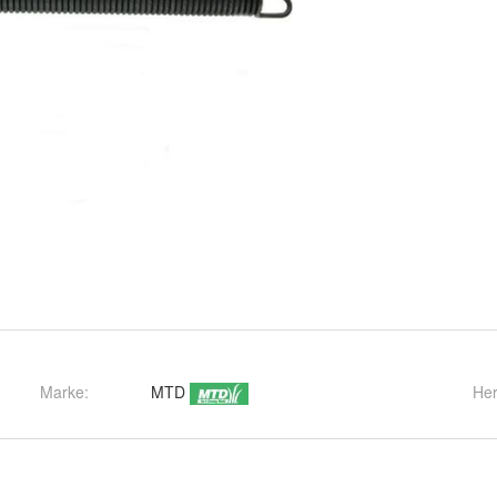
Marke:
MTD
Her