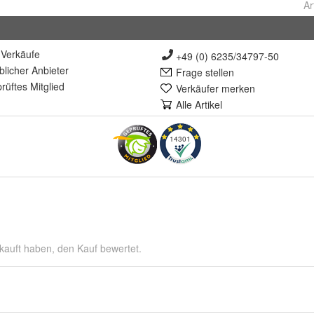
Ar
Verkäufe
+49 (0) 6235/34797-50
lich
er Anbieter
Frage stellen
rüft
es Mitglied
Verkäufer merken
Alle Artikel
14301
kauft haben, den Kauf bewertet.