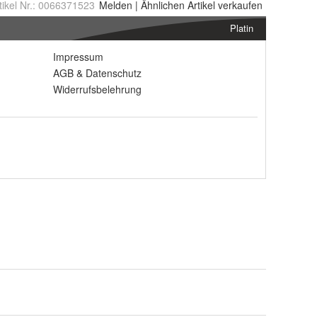
tikel Nr.:
0066371523
Melden
|
Ähnlichen
Artikel verkaufen
Platin
Impressum
AGB
&
Datenschutz
Widerrufsbelehrung