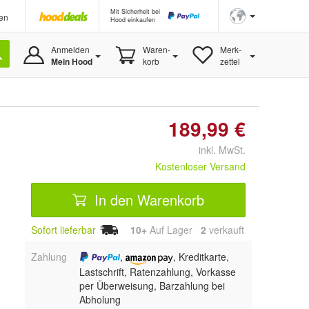
Mit Sicherheit bei
en
Hood einkaufen
Anmelden
Waren-
Merk-
Mein Hood
korb
zettel
189,99 €
inkl. MwSt.
Kostenloser Versand
In den Warenkorb
Sofort lieferbar
10+
Auf Lager
2
 verkauft
Zahlung
,
, Kreditkarte,
Lastschrift, Ratenzahlung, Vorkasse
per Überweisung, Barzahlung bei
Abholung