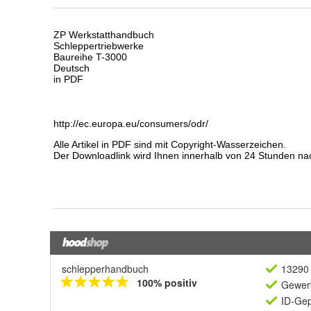
schlepperhandbuch
13290 
100% positiv
Gewerb
ID-Gep