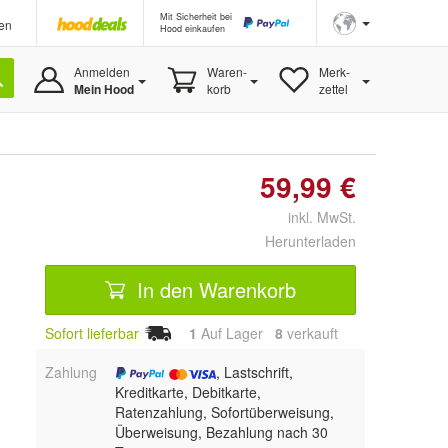
Mit Sicherheit bei
en
Hood einkaufen
Anmelden
Waren-
Merk-
Mein Hood
korb
zettel
59,99 €
inkl. MwSt.
Herunterladen
In den Warenkorb
Sofort lieferbar
1
Auf Lager
8
 verkauft
Zahlung
, Lastschrift,
Kreditkarte, Debitkarte,
Ratenzahlung, Sofortüberweisung,
Überweisung, Bezahlung nach 30