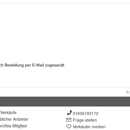
Ar
Verkäufe
01636193172
lich
er Anbieter
Frage stellen
rüft
es Mitglied
Verkäufer merken