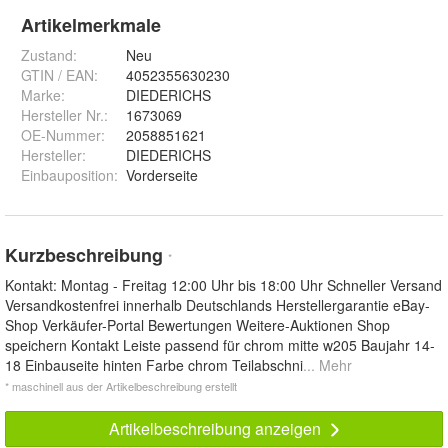
Artikelmerkmale
Zustand:
Neu
GTIN / EAN:
4052355630230
Marke:
DIEDERICHS
Hersteller Nr.:
1673069
OE-Nummer
:
2058851621
Hersteller
:
DIEDERICHS
Einbauposition
:
Vorderseite
Kurzbeschreibung
*
Kontakt: Montag - Freitag 12:00 Uhr bis 18:00 Uhr Schneller Versand
Versandkostenfrei innerhalb Deutschlands Herstellergarantie eBay-
Shop Verkäufer-Portal Bewertungen Weitere-Auktionen Shop
speichern Kontakt Leiste passend für chrom mitte w205 Baujahr 14-
18 Einbauseite hinten Farbe chrom Teilabschni
... Mehr
* maschinell aus der Artikelbeschreibung erstellt
Artikelbeschreibung anzeigen