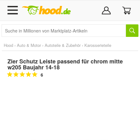
Hood
›
Auto & Motor
›
Autoteile & Zubehör
›
Karosserieteile
Zier Schutz Leiste passend für chrom mitte
w205 Baujahr 14-18
6