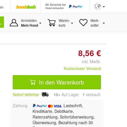
Mit Sicherheit bei
en
Hood einkaufen
Anmelden
Waren-
Merk-
Mein Hood
korb
zettel
8,56 €
inkl. MwSt.
Kostenloser Versand
In den Warenkorb
Sofort lieferbar
10+
Auf Lager
1
 verkauft
Zahlung
, Lastschrift,
Kreditkarte, Debitkarte,
Ratenzahlung, Sofortüberweisung,
Überweisung, Bezahlung nach 30