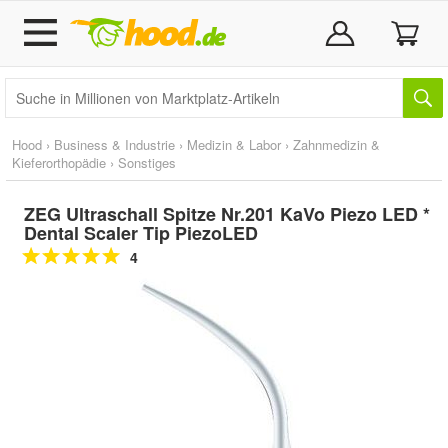
Hood
›
Business & Industrie
›
Medizin & Labor
›
Zahnmedizin &
Kieferorthopädie
›
Sonstiges
ZEG Ultraschall Spitze Nr.201 KaVo Piezo LED *
Dental Scaler Tip PiezoLED
4