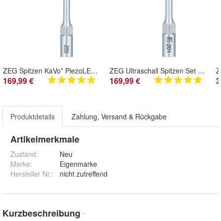
ZEG Spitzen KaVo* PiezoLED Nr. 203 Ultraschallspitzen 5er Set Piezo LED
ZEG Ultraschall Spitzen Set Nr. 201 KaVo PiezoLED * Scaler 5Tips
169,99 €
169,99 €
3
Produktdetails
Zahlung, Versand & Rückgabe
Artikelmerkmale
Zustand:
Neu
Marke:
Eigenmarke
Hersteller Nr.:
nicht zutreffend
Kurzbeschreibung
*