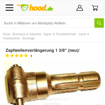
Hood
›
Business & Industrie
›
Agrar- & Forstwirtschaft
›
Land- &
Forsttechnik
›
Sonstige
Zapfwellenverlängerung 1 3/8" (neu)/
1
Doppelt antippen zum
vergrößern