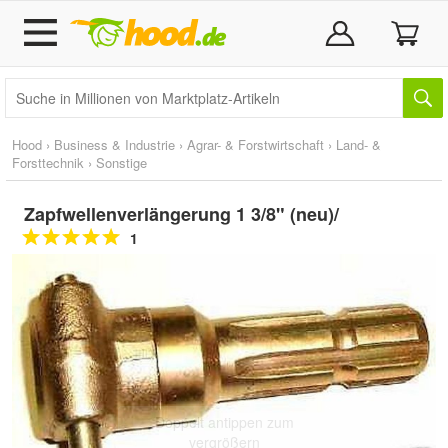
Hood
›
Business & Industrie
›
Agrar- & Forstwirtschaft
›
Land- &
Forsttechnik
›
Sonstige
Zapfwellenverlängerung 1 3/8" (neu)/
1
Doppelt antippen zum
vergrößern