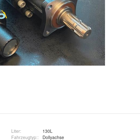
Liter
:
130L
Fahrzeugtyp:
:
Dollyachse