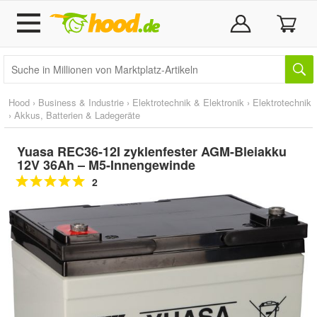
Hood
›
Business & Industrie
›
Elektrotechnik & Elektronik
›
Elektrotechnik
›
Akkus, Batterien & Ladegeräte
Yuasa REC36-12I zyklenfester AGM-Bleiakku
12V 36Ah – M5-Innengewinde
2