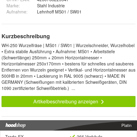
Marke:
Stahl Industrie
Aufnahme
:
Lehnhoff MS01 / SW01
Kurzbeschreibung
WH-250 Wurzelfräse | MS01 / SW01 | Wurzelschneider, Wurzelhobel
• Extra stabile Ausführung • Aufnahme: MS01 • Arbeitstiefe
(Schwertlänge) 250mm + 20mm Horizontalmesser •
Horizontalmesser 250x170mm • bestens für schnelles und sauberes
Entfernen von Wurzeln geeignet • Vertikal- und Horizontalmesser aus
500HB in 20mm • Lackierung in RAL 9005 (schwarz) • MADE IN
GERMANY (Schweißungen mit kalibrierten Schweißgeräten, DIN
1090 zertifizierter Schweißbetrieb.) ...
Artikelbeschreibung anzeigen
Platin
Trade-EX
266 Verkäufe