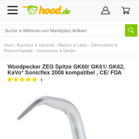
Hood
›
Business & Industrie
›
Medizin & Labor
›
Zahnmedizin &
Kieferorthopädie
›
Instrumente & Geräte
Woodpecker ZEG Spitze GK60/ GK61/ GK62,
KaVo* Sonicflex 2008 kompatibel , CE/ FDA
1