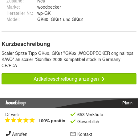
Zustand:
Neu
Marke:
woodpecker
Hersteller Nr.:
wp-GK
Model
:
GK60, GK61 und GK62
Kurzbeschreibung
Scaler Spitze Tipp GK60, GK61?GK62 ,WOODPECKER original tips
KAVO* air scaler *Soniflex 2008 kompatibel stock in Germany
CE/FDA
Artikelbeschreibung anzeigen
Platin
Dr-weiz
653 Verkäufe
100% positiv
Gewerblich
Anrufen
Kontakt