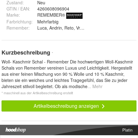
Zustand:
Neu
GTIN / EAN:
4260608096904
Marke:
REMEMBER®
Farbrichtung
:
Mehrfarbig
Remember
:
Luca, Andrin, Reto, Vreni, Kamor und Civetta
Kurzbeschreibung
*
Woll- Kaschmir Schal - Remember Die hochwertigen Woll-Kaschmir
Schals von Remember vereinen Luxus und Leichtigkeit. Hergestellt
aus einer feinen Mischung von 90 % Wolle und 10 % Kaschmir,
bieten sie ein weiches und leichtes Tragegefühl, das Sie zu jeder
Jahreszeit stilvoll begleitet. Ob als modische
... Mehr
* maschinell aus der Artikelbeschreibung erstellt
Artikelbeschreibung anzeigen
Platin