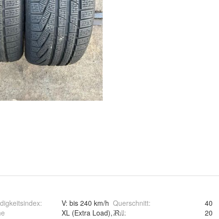
igkeitsindex
:
V: bis 240 km/h
Querschnitt
:
40
he
XL (Extra Load), RF (Runflat)
Zoll
:
20