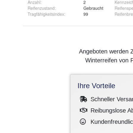
Anzahl
:
2
Kennzeic
Reifenzustand
:
Gebraucht
Reifenspe
Tragfähigkeitsindex
:
99
Reifenbre