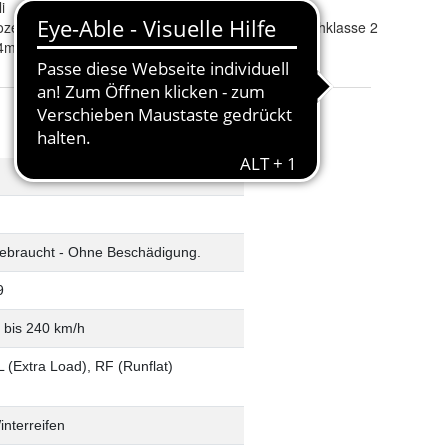
li
Reifenkraftstoffeffizienz
:
D
ozero Winter 240 Serie 2 RFT RSC Runflat XL *
Externes Rollgeräusch
:
Geräuschklasse 2
,4mm