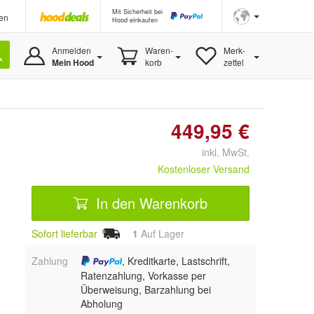
Mit Sicherheit bei
en
Hood einkaufen
Anmelden
Waren-
Merk-
Mein Hood
korb
zettel
449,95 €
inkl. MwSt.
Kostenloser Versand
In den Warenkorb
Sofort lieferbar
1
Auf Lager
Zahlung
, Kreditkarte, Lastschrift,
Ratenzahlung, Vorkasse per
Überweisung, Barzahlung bei
Abholung