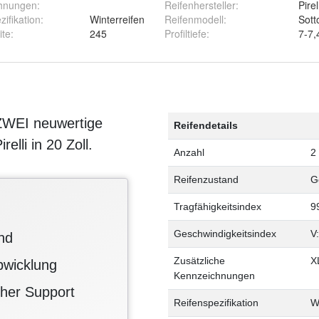
hnungen
:
Reifenhersteller
:
Pirel
zifikation
:
Winterreifen
Reifenmodell
:
Sott
ite
:
245
Profiltiefe
:
7-7