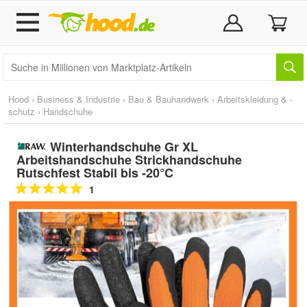
Hood
›
Business & Industrie
›
Bau & Bauhandwerk
›
Arbeitskleidung & -
schutz
›
Handschuhe
Winterhandschuhe Gr XL
Arbeitshandschuhe Strickhandschuhe
Rutschfest Stabil bis -20°C
1