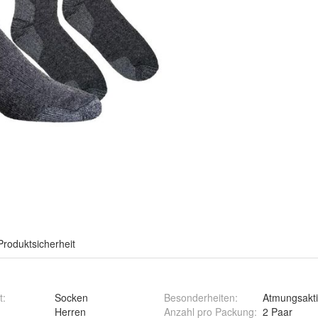
Produktsicherheit
t
:
Socken
Besonderheiten
:
Atmungsakti
:
Herren
Anzahl pro Packung
:
2 Paar