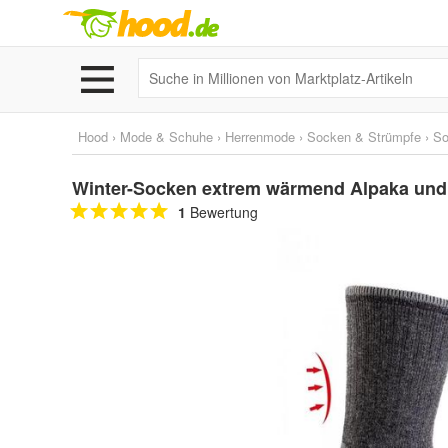
Hood
›
Mode & Schuhe
›
Herrenmode
›
Socken & Strümpfe
›
So
Winter-Socken extrem wärmend Alpaka und 
1
Bewertung