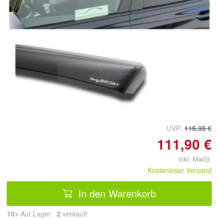
Doppelt antippen zum
vergrößern
UVP:
115,35 €
111,90 €
inkl. MwSt.
Kostenloser Versand
In den Warenkorb
10+
Auf Lager
2
 verkauft