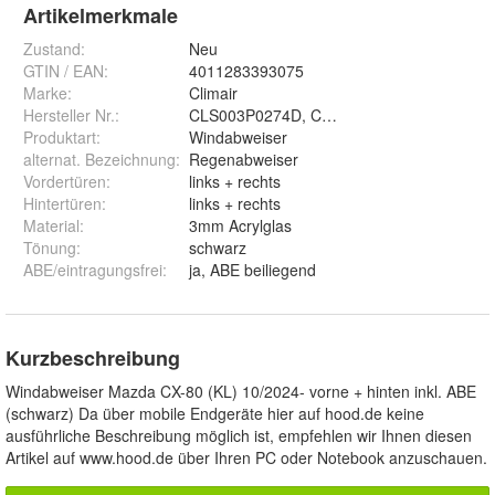
Artikelmerkmale
Zustand:
Neu
GTIN / EAN:
4011283393075
Marke:
Climair
Hersteller Nr.:
CLS003P0274D, CLS004M2276D
Produktart
:
Windabweiser
alternat. Bezeichnung
:
Regenabweiser
Vordertüren
:
links + rechts
Hintertüren
:
links + rechts
Material
:
3mm Acrylglas
Tönung
:
schwarz
ABE/eintragungsfrei
:
ja, ABE beiliegend
Kurzbeschreibung
Windabweiser Mazda CX-80 (KL) 10/2024- vorne + hinten inkl. ABE
(schwarz) Da über mobile Endgeräte hier auf hood.de keine
ausführliche Beschreibung möglich ist, empfehlen wir Ihnen diesen
Artikel auf www.hood.de über Ihren PC oder Notebook anzuschauen.